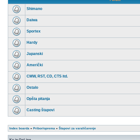
Shimano
Nema
nepročitanih
Daiwa
postova
Nema
nepročitanih
Sportex
postova
Nema
nepročitanih
Hardy
postova
Nema
nepročitanih
Japanski
postova
Nema
nepročitanih
Američki
postova
Nema
nepročitanih
CMW, RST, CD, CTS itd.
postova
Nema
nepročitanih
Ostalo
postova
Nema
nepročitanih
Opšta pitanja
postova
Nema
nepročitanih
Casting štapovi
postova
Nema
nepročitanih
postova
Index boarda
»
Pribor/oprema
»
Štapovi za varaličarenje
Ko je OnLine