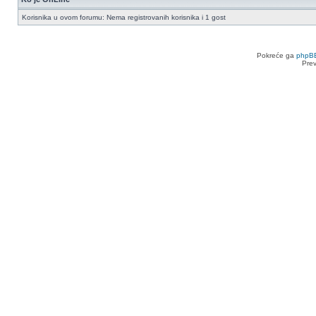
Korisnika u ovom forumu: Nema registrovanih korisnika i 1 gost
Pokreće ga
phpB
Pre