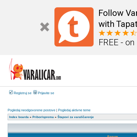
Follow Va
with Tapat
FREE - on
Registruj se
Prijavite se
Pogledaj neodgovorene postove
|
Pogledaj aktivne teme
Index boarda
»
Pribor/oprema
»
Štapovi za varaličarenje
Forum