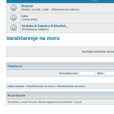
Brancin
Branko, Levrek, Lubin - (Dicentrarchus labrax)
Nema
nepročitanih
Lica
postova
(Lichia amia)
Nema
nepročitanih
Strijelka ili Zubatica ili Bluefish...
postova
(Pomatomus saltatrix)
Nema
nepročitanih
Varaličarenje na moru
postova
Nemate potrebne dozvo
Prijavite se
Korisničko ime:
Šifra:
Index boarda
»
Varaličarenje na moru
»
Varaličarenje na moru
Ko je OnLine
Korisnika u ovom forumu: Nema registrovanih korisnika i 1 gost