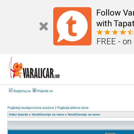
Follow Va
with Tapat
FREE - on
Registruj se
Prijavite se
Pogledaj neodgovorene postove
|
Pogledaj aktivne teme
Index boarda
»
Varaličarenje na moru
»
Varaličarenje na moru
Forum