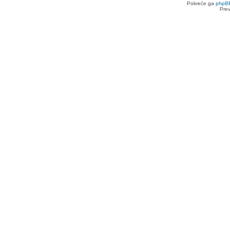
Pokreće ga
phpB
Pre