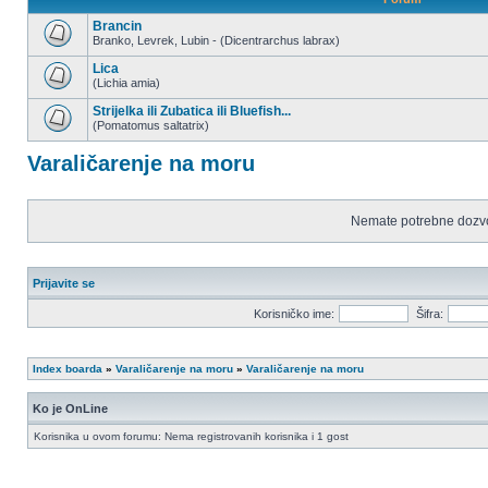
Brancin
Branko, Levrek, Lubin - (Dicentrarchus labrax)
Nema
nepročitanih
Lica
postova
(Lichia amia)
Nema
nepročitanih
Strijelka ili Zubatica ili Bluefish...
postova
(Pomatomus saltatrix)
Nema
nepročitanih
Varaličarenje na moru
postova
Nemate potrebne dozvo
Prijavite se
Korisničko ime:
Šifra:
Index boarda
»
Varaličarenje na moru
»
Varaličarenje na moru
Ko je OnLine
Korisnika u ovom forumu: Nema registrovanih korisnika i 1 gost