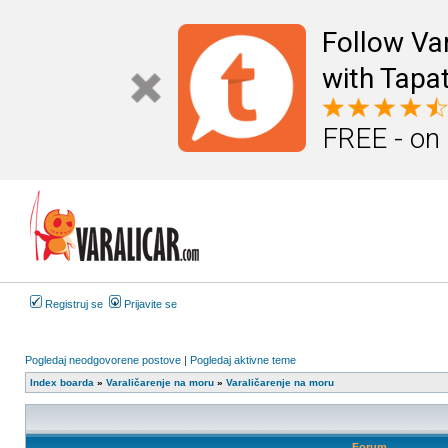
Follow Va
with Tapat
FREE - on
Registruj se
Prijavite se
Pogledaj neodgovorene postove
|
Pogledaj aktivne teme
Index boarda
»
Varaličarenje na moru
»
Varaličarenje na moru
Forum