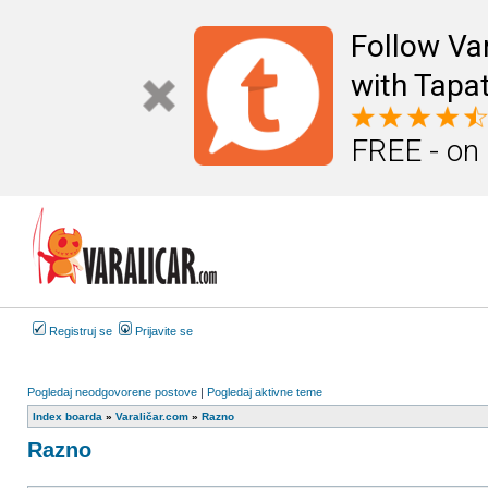
Follow Va
with Tapat
FREE - on
Registruj se
Prijavite se
Pogledaj neodgovorene postove
|
Pogledaj aktivne teme
Index boarda
»
Varaličar.com
»
Razno
Razno