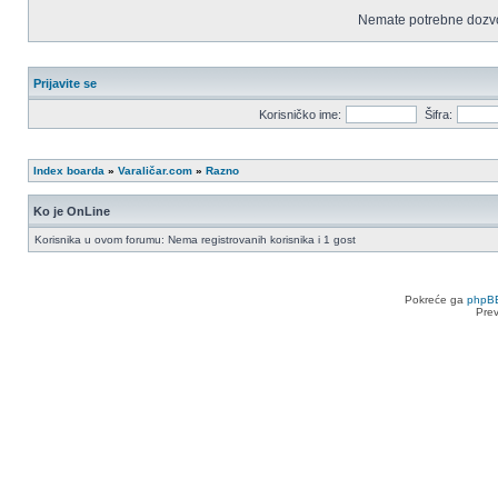
Nemate potrebne dozvo
Prijavite se
Korisničko ime:
Šifra:
Index boarda
»
Varaličar.com
»
Razno
Ko je OnLine
Korisnika u ovom forumu: Nema registrovanih korisnika i 1 gost
Pokreće ga
phpB
Pre