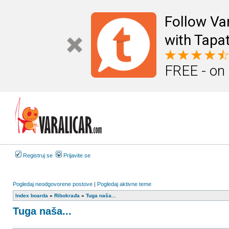
Follow Va
with Tapat
FREE - on
Registruj se
Prijavite se
Pogledaj neodgovorene postove
|
Pogledaj aktivne teme
Index boarda
»
Ribokrađa
»
Tuga naša...
Tuga naša...