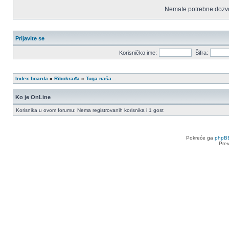
Nemate potrebne dozvo
Prijavite se
Korisničko ime:
Šifra:
Index boarda
»
Ribokrađa
»
Tuga naša...
Ko je OnLine
Korisnika u ovom forumu: Nema registrovanih korisnika i 1 gost
Pokreće ga
phpB
Pre