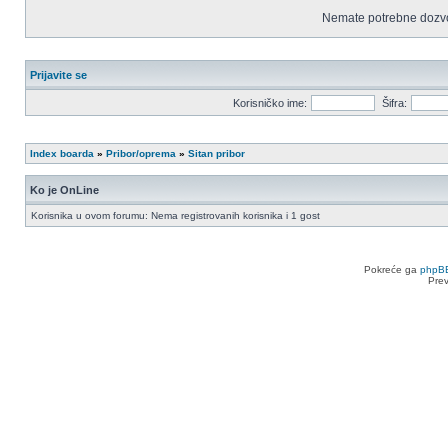
Nemate potrebne dozvo
Prijavite se
Korisničko ime:
Šifra:
Index boarda
»
Pribor/oprema
»
Sitan pribor
Ko je OnLine
Korisnika u ovom forumu: Nema registrovanih korisnika i 1 gost
Pokreće ga
phpB
Pre