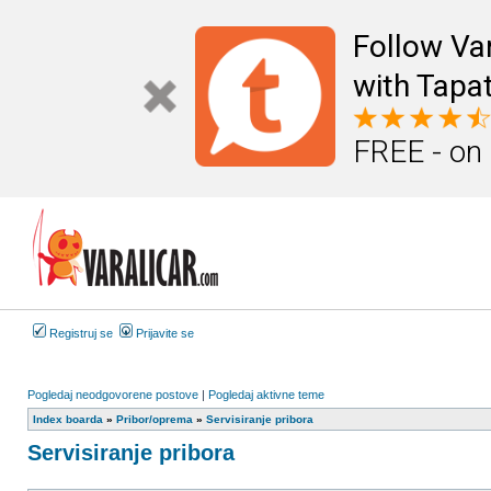
Follow Va
with Tapat
FREE - on
Registruj se
Prijavite se
Pogledaj neodgovorene postove
|
Pogledaj aktivne teme
Index boarda
»
Pribor/oprema
»
Servisiranje pribora
Servisiranje pribora