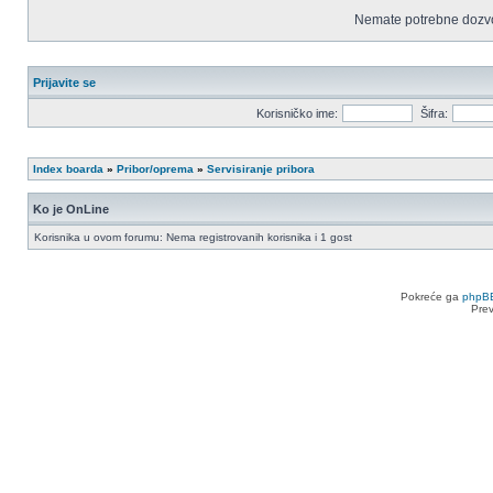
Nemate potrebne dozvo
Prijavite se
Korisničko ime:
Šifra:
Index boarda
»
Pribor/oprema
»
Servisiranje pribora
Ko je OnLine
Korisnika u ovom forumu: Nema registrovanih korisnika i 1 gost
Pokreće ga
phpB
Pre