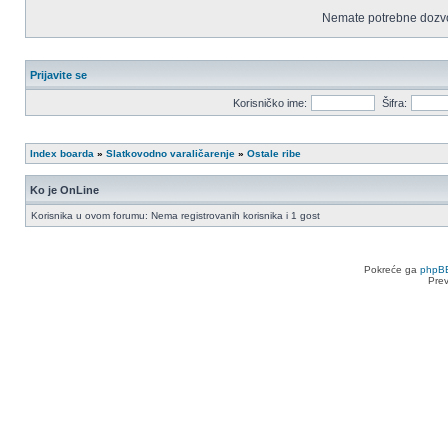
Nemate potrebne dozvo
Prijavite se
Korisničko ime:
Šifra:
Index boarda
»
Slatkovodno varaličarenje
»
Ostale ribe
Ko je OnLine
Korisnika u ovom forumu: Nema registrovanih korisnika i 1 gost
Pokreće ga
phpB
Pre