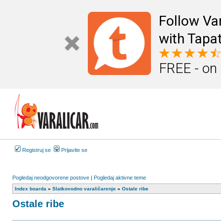
Follow Va
with Tapat
FREE - on
Registruj se
Prijavite se
Pogledaj neodgovorene postove
|
Pogledaj aktivne teme
Index boarda
»
Slatkovodno varaličarenje
»
Ostale ribe
Ostale ribe