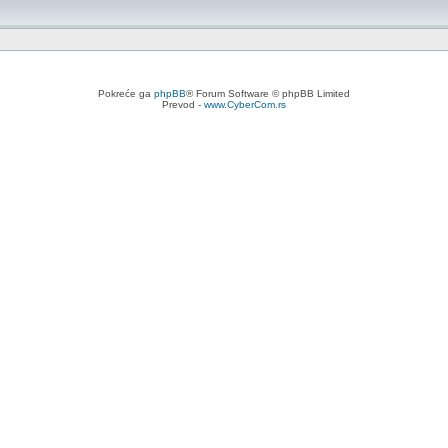
Pokreće ga
phpBB
® Forum Software © phpBB Limited
Prevod -
www.CyberCom.rs