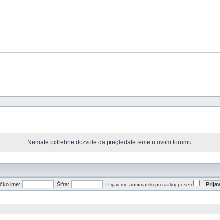
Nemate potrebne dozvole da pregledate teme u ovom forumu.
ičko ime:
Šifra:
Prijavi me automatski pri svakoj poseti