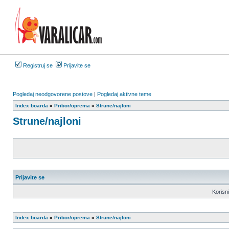
Registruj se
Prijavite se
Pogledaj neodgovorene postove
|
Pogledaj aktivne teme
Index boarda
»
Pribor/oprema
»
Strune/najloni
Strune/najloni
Prijavite se
Korisn
Index boarda
»
Pribor/oprema
»
Strune/najloni