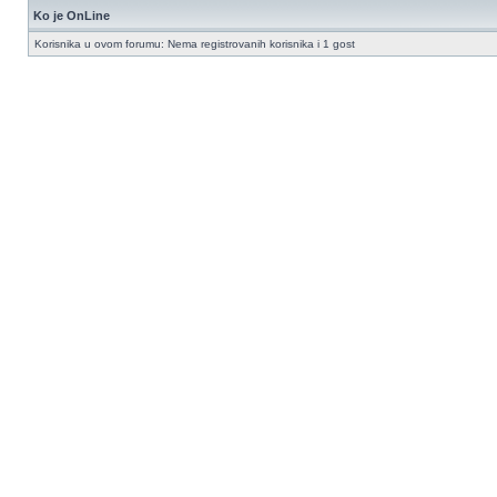
Ko je OnLine
Korisnika u ovom forumu: Nema registrovanih korisnika i 1 gost