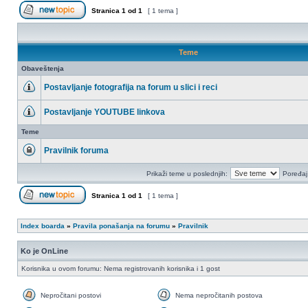
Stranica
1
od
1
[ 1 tema ]
Započni novu temu
Teme
Obaveštenja
Postavljanje fotografija na forum u slici i reci
Nema
nepročitanih
Postavljanje YOUTUBE linkova
postova
Nema
nepročitanih
Teme
postova
Pravilnik foruma
Ova
tema
Prikaži teme u poslednjih:
Poređaj
je
zaključana,
ne
Stranica
1
od
1
[ 1 tema ]
možete
da
Započni novu temu
menjate
postove
Index boarda
»
Pravila ponašanja na forumu
»
Pravilnik
ili
da
odgovarate
Ko je OnLine
Korisnika u ovom forumu: Nema registrovanih korisnika i 1 gost
Nepročitani postovi
Nema nepročitanih postova
Nepročitani
Nema