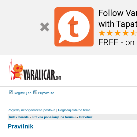
Follow Va
with Tapat
FREE - on
Registruj se
Prijavite se
Pogledaj neodgovorene postove
|
Pogledaj aktivne teme
Index boarda
»
Pravila ponašanja na forumu
»
Pravilnik
Pravilnik