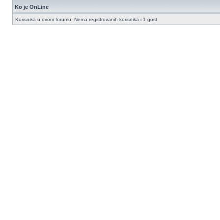
Ko je OnLine
Korisnika u ovom forumu: Nema registrovanih korisnika i 1 gost