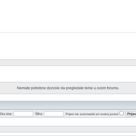
Nemate potrebne dozvole da pregledate teme u ovom forumu.
ičko ime:
Šifra:
Prijavi me automatski pri svakoj poseti