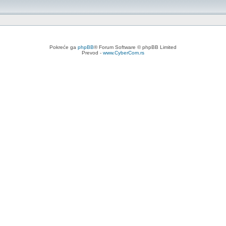
Pokreće ga
phpBB
® Forum Software © phpBB Limited
Prevod -
www.CyberCom.rs