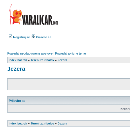
Registruj se
Prijavite se
Pogledaj neodgovorene postove
|
Pogledaj aktivne teme
Index boarda
»
Tereni za ribolov
»
Jezera
Jezera
Prijavite se
Korisn
Index boarda
»
Tereni za ribolov
»
Jezera