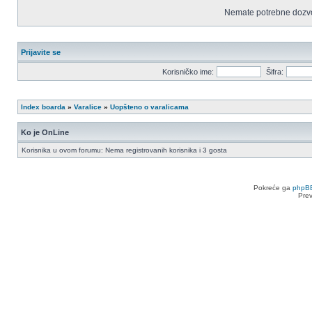
Nemate potrebne dozvo
Prijavite se
Korisničko ime:
Šifra:
Index boarda
»
Varalice
»
Uopšteno o varalicama
Ko je OnLine
Korisnika u ovom forumu: Nema registrovanih korisnika i 3 gosta
Pokreće ga
phpB
Pre