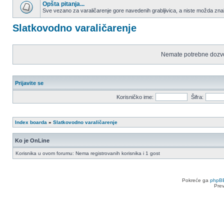
nepročitanih
Opšta pitanja...
postova
Sve vezano za varaličarenje gore navedenih grabljivica, a niste možda znali
Nema
nepročitanih
Slatkovodno varaličarenje
postova
Nemate potrebne dozvo
Prijavite se
Korisničko ime:
Šifra:
Index boarda
»
Slatkovodno varaličarenje
Ko je OnLine
Korisnika u ovom forumu: Nema registrovanih korisnika i 1 gost
Pokreće ga
phpB
Pre