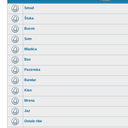
Smuđ
Nema
nepročitanih
Štuka
postova
Nema
nepročitanih
Bucov
postova
Nema
nepročitanih
Som
postova
Nema
nepročitanih
Mladica
postova
Nema
nepročitanih
Bas
postova
Nema
nepročitanih
Pastrmka
postova
Nema
nepročitanih
Bandar
postova
Nema
nepročitanih
Klen
postova
Nema
nepročitanih
Mrena
postova
Nema
nepročitanih
Jaz
postova
Nema
nepročitanih
Ostale ribe
postova
Nema