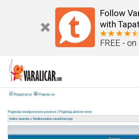
Follow Va
with Tapat
FREE - on
Registruj se
Prijavite se
Pogledaj neodgovorene postove
|
Pogledaj aktivne teme
Index boarda
»
Slatkovodno varaličarenje
Forum