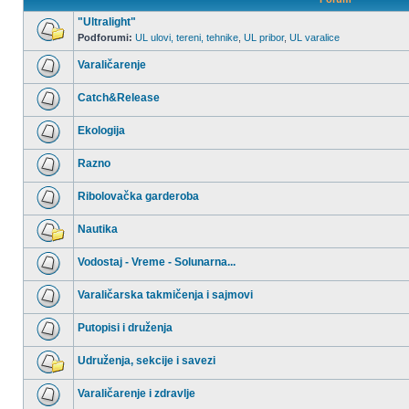
"Ultralight"
Podforumi:
UL ulovi, tereni, tehnike
,
UL pribor
,
UL varalice
Nema
nepročitanih
Varaličarenje
postova
Nema
nepročitanih
Catch&Release
postova
Nema
nepročitanih
Ekologija
postova
Nema
nepročitanih
Razno
postova
Nema
nepročitanih
Ribolovačka garderoba
postova
Nema
nepročitanih
Nautika
postova
Nema
nepročitanih
Vodostaj - Vreme - Solunarna...
postova
Nema
nepročitanih
Varaličarska takmičenja i sajmovi
postova
Nema
nepročitanih
Putopisi i druženja
postova
Nema
nepročitanih
Udruženja, sekcije i savezi
postova
Nema
nepročitanih
Varaličarenje i zdravlje
postova