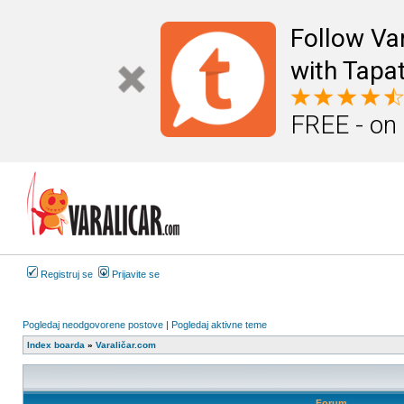
Follow Va
with Tapat
FREE - on
Registruj se
Prijavite se
Pogledaj neodgovorene postove
|
Pogledaj aktivne teme
Index boarda
»
Varaličar.com
Forum