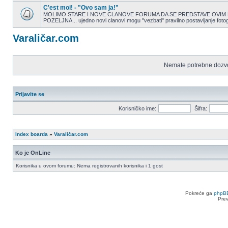
Nema
nepročitanih
C'est moi! - "Ovo sam ja!"
postova
MOLIMO STARE I NOVE CLANOVE FORUMA DA SE PREDSTAVE OVIM P
POZELJNA... ujedno novi clanovi mogu "vezbati" pravilno postavljanje fotog
Nema
nepročitanih
postova
Varaličar.com
Nemate potrebne dozvo
Prijavite se
Korisničko ime:
Šifra:
Index boarda
»
Varaličar.com
Ko je OnLine
Korisnika u ovom forumu: Nema registrovanih korisnika i 1 gost
Pokreće ga
phpB
Pre