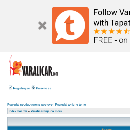
Follow Va
with Tapat
FREE - on
Registruj se
Prijavite se
Pogledaj neodgovorene postove
|
Pogledaj aktivne teme
Index boarda
»
Varaličarenje na moru
Forum