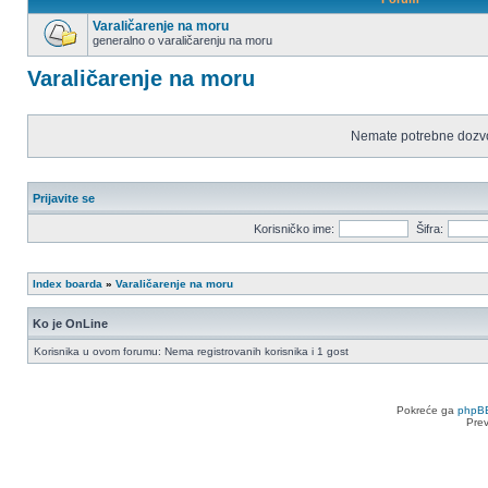
Varaličarenje na moru
generalno o varaličarenju na moru
Nema
nepročitanih
Varaličarenje na moru
postova
Nemate potrebne dozvo
Prijavite se
Korisničko ime:
Šifra:
Index boarda
»
Varaličarenje na moru
Ko je OnLine
Korisnika u ovom forumu: Nema registrovanih korisnika i 1 gost
Pokreće ga
phpB
Pre