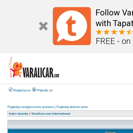
Follow Va
with Tapat
FREE - on
Registruj se
Prijavite se
Pogledaj neodgovorene postove
|
Pogledaj aktivne teme
Index boarda
»
Varalicar.com International
Forum