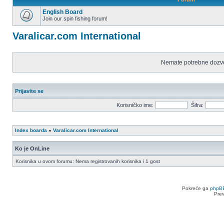
English Board
Join our spin fishing forum!
Nema
nepročitanih
Varalicar.com International
postova
Nemate potrebne dozvo
Prijavite se
Korisničko ime:
Šifra:
Index boarda
»
Varalicar.com International
Ko je OnLine
Korisnika u ovom forumu: Nema registrovanih korisnika i 1 gost
Pokreće ga
phpB
Pre