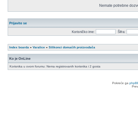
Nemate potrebne dozvo
Prijavite se
Korisničko ime:
Šifra:
Index boarda
»
Varalice
»
Silikonci domaćih proizvođača
Ko je OnLine
Korisnika u ovom forumu: Nema registrovanih korisnika i 2 gosta
Pokreće ga
phpB
Pre