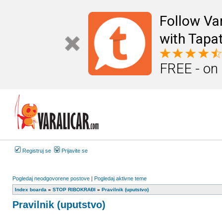
Follow Va
with Tapat
FREE - on
Registruj se
Prijavite se
Pogledaj neodgovorene postove
|
Pogledaj aktivne teme
Index boarda
»
STOP RIBOKRAĐI
»
Pravilnik (uputstvo)
Pravilnik (uputstvo)