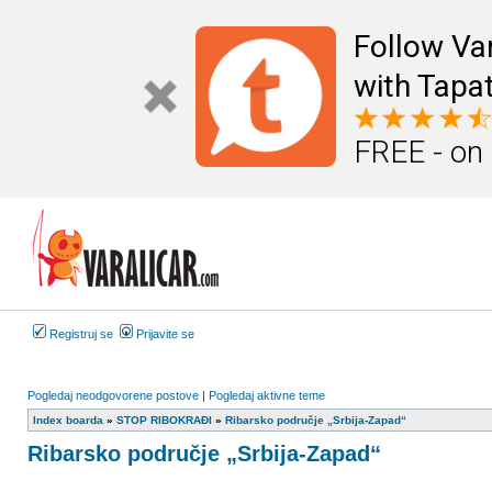
Follow Va
with Tapat
FREE - on
Registruj se
Prijavite se
Pogledaj neodgovorene postove
|
Pogledaj aktivne teme
Index boarda
»
STOP RIBOKRAĐI
»
Ribarsko područje „Srbija-Zapad“
Ribarsko područje „Srbija-Zapad“