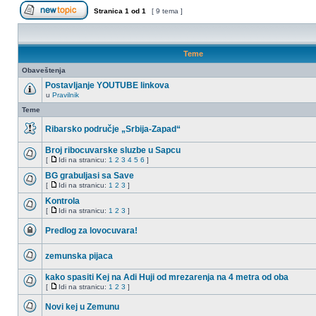
Stranica
1
od
1
[ 9 tema ]
Započni novu temu
Teme
Obaveštenja
Postavljanje YOUTUBE linkova
u
Pravilnik
Nema
nepročitanih
Teme
postova
Ribarsko područje „Srbija-Zapad“
Nema
nepročitanih
Broj ribocuvarske sluzbe u Sapcu
postova
[
Idi na stranicu:
1
2
3
4
5
6
]
Nema
Idi
nepročitanih
na
BG grabuljasi sa Save
postova
stranicu
[
Idi na stranicu:
1
2
3
]
Nema
Idi
nepročitanih
na
Kontrola
postova
stranicu
[
Idi na stranicu:
1
2
3
]
Nema
Idi
nepročitanih
na
Predlog za lovocuvara!
postova
stranicu
Ova
tema
zemunska pijaca
je
zaključana,
Nema
ne
nepročitanih
kako spasiti Kej na Adi Huji od mrezarenja na 4 metra od oba
možete
postova
da
[
Idi na stranicu:
1
2
3
]
Nema
Idi
menjate
nepročitanih
na
postove
Novi kej u Zemunu
postova
stranicu
ili