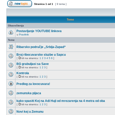
Stranica
1
od
1
[ 9 tema ]
Započni novu temu
Teme
Obaveštenja
Postavljanje YOUTUBE linkova
u
Pravilnik
Nema
nepročitanih
Teme
postova
Ribarsko područje „Srbija-Zapad“
Nema
nepročitanih
Broj ribocuvarske sluzbe u Sapcu
postova
[
Idi na stranicu:
1
2
3
4
5
6
]
Nema
Idi
nepročitanih
na
BG grabuljasi sa Save
postova
stranicu
[
Idi na stranicu:
1
2
3
]
Nema
Idi
nepročitanih
na
Kontrola
postova
stranicu
[
Idi na stranicu:
1
2
3
]
Nema
Idi
nepročitanih
na
Predlog za lovocuvara!
postova
stranicu
Ova
tema
zemunska pijaca
je
zaključana,
Nema
ne
nepročitanih
kako spasiti Kej na Adi Huji od mrezarenja na 4 metra od oba
možete
postova
da
[
Idi na stranicu:
1
2
3
]
Nema
Idi
menjate
nepročitanih
na
postove
Novi kej u Zemunu
postova
stranicu
ili