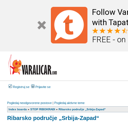
Follow Va
with Tapat
FREE - on
Registruj se
Prijavite se
Pogledaj neodgovorene postove
|
Pogledaj aktivne teme
Index boarda
»
STOP RIBOKRAĐI
»
Ribarsko područje „Srbija-Zapad“
Ribarsko područje „Srbija-Zapad“