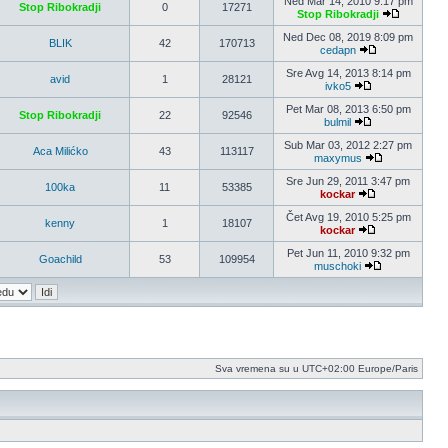
Ned Mar 14, 2010 9:17 pm
Stop Ribokradji
0
17271
Stop Ribokradji
Pogledaj
poslednji
Ned Dec 08, 2019 8:09 pm
BLIK
42
170713
post
cedapn
Pogledaj
poslednji
Sre Avg 14, 2013 8:14 pm
avid
1
28121
post
ivko5
Pogledaj
poslednji
Pet Mar 08, 2013 6:50 pm
Stop Ribokradji
22
92546
post
bulmil
Pogledaj
poslednji
Sub Mar 03, 2012 2:27 pm
Aca Milićko
43
113117
post
maxymus
Pogledaj
poslednji
Sre Jun 29, 2011 3:47 pm
100ka
11
53385
post
kockar
Pogledaj
poslednji
Čet Avg 19, 2010 5:25 pm
kenny
1
18107
post
kockar
Pogledaj
poslednji
Pet Jun 11, 2010 9:32 pm
Goachild
53
109954
post
muschoki
Pogledaj
poslednji
post
Sva vremena su u UTC+02:00 Europe/Paris