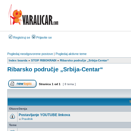
Registruj se
Prijavite se
Pogledaj neodgovorene postove
|
Pogledaj aktivne teme
Index boarda
»
STOP RIBOKRAĐI
»
Ribarsko područje „Srbija-Centar“
Ribarsko područje „Srbija-Centar“
Stranica
1
od
1
[ 8 tema ]
Započni novu temu
T
Obaveštenja
Postavljanje YOUTUBE linkova
u
Pravilnik
Nema
nepročitanih
Teme
postova