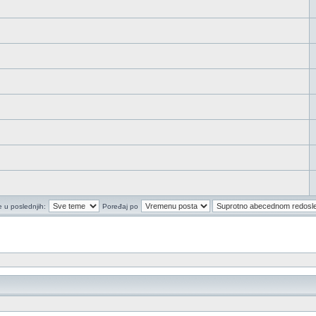
e u poslednjih:
Poređaj po