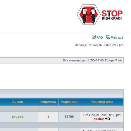
FAQ
Pretraga
Danas je Pet Avg 07, 2026 2:11 pm
Sva vremena su u UTC+02:00 Europe/Paris
Autoru
Odgovora
Pogledano
Poslednji post
Uto Dec 01, 2015 8:36 pm
chuppa
1
67788
kockar
Pogledaj
poslednji
post