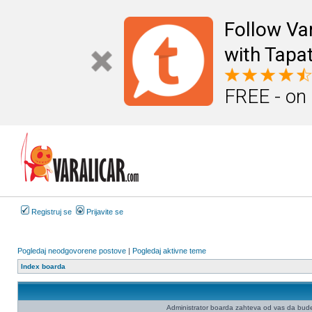
Follow Va
with Tapat
FREE - on
Registruj se
Prijavite se
Pogledaj neodgovorene postove
|
Pogledaj aktivne teme
Index boarda
Administrator boarda zahteva od vas da budete