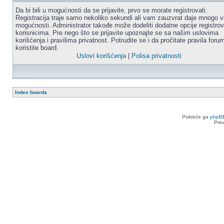
Da bi bili u mogućnosti da se prijavite, prvo se morate registrovati.
Registracija traje samo nekoliko sekundi ali vam zauzvrat daje mnogo v
mogućnosti. Administrator takođe može dodeliti dodatne opcije registro
korisnicima. Pre nego što se prijavite upoznajte se sa našim uslovima
korišćenja i pravilima privatnost. Potrudite se i da pročitate pravila for
koristite board.
Uslovi korišćenja
|
Polisa privatnosti
Index boarda
Pokreće ga
phpB
Pre