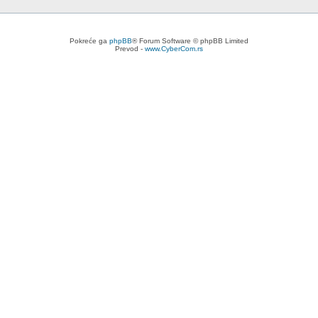
Pokreće ga
phpBB
® Forum Software © phpBB Limited
Prevod -
www.CyberCom.rs