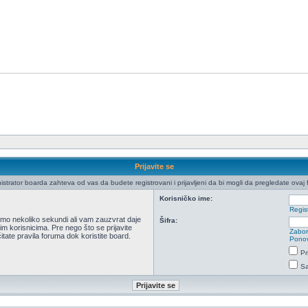
Prijavite se
istrator boarda zahteva od vas da budete registrovani i prijavljeni da bi mogli da pregledate ovaj 
Korisničko ime:
Regist
 samo nekoliko sekundi ali vam zauzvrat daje
Šifra:
m korisnicima. Pre nego što se prijavite
Zabor
itate pravila foruma dok koristite board.
Ponov
Pr
Sa