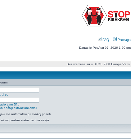
FAQ
Pretraga
Danas je Pet Avg 07, 2026 1:20 pm
Sva vremena su u UTC+02:00 Europe/Paris
forum.
ruj se
avio sam šifru
o pošalji aktivacioni email
ijavi me automatski pri svakoj poseti
krij moj online status za ovu sesiju