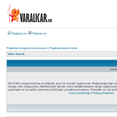
Registruj se
Prijavite se
Pogledaj neodgovorene postove
|
Pogledaj aktivne teme
Index boarda
Admin
Da bi bili u mogućnosti da se prijavite, prvo se morate registrovati. Registracija traje
mnogo više mogućnosti. Administrator takođe može dodeliti dodatne opcije registrovani
upoznajte se sa našim uslovima korišćenja i pravilima privatnost. Potrudite se i da proč
Uslovi korišćenja
|
Polisa privatnosti