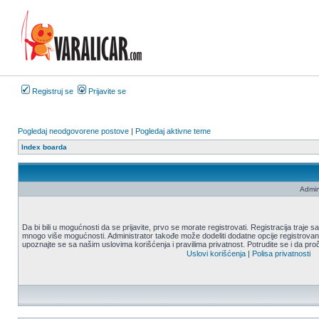
Registruj se
Prijavite se
Pogledaj neodgovorene postove
|
Pogledaj aktivne teme
Index boarda
Admin
Da bi bili u mogućnosti da se prijavite, prvo se morate registrovati. Registracija traje
mnogo više mogućnosti. Administrator takođe može dodeliti dodatne opcije registrovani
upoznajte se sa našim uslovima korišćenja i pravilima privatnost. Potrudite se i da proč
Uslovi korišćenja
|
Polisa privatnosti