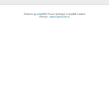
Pokreće ga
phpBB
® Forum Software © phpBB Limited
Prevod -
www.CyberCom.rs