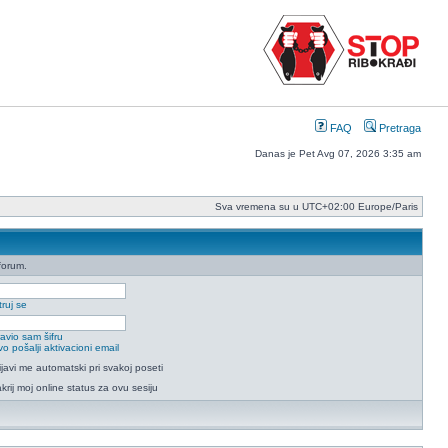
FAQ
Pretraga
Danas je Pet Avg 07, 2026 3:35 am
Sva vremena su u UTC+02:00 Europe/Paris
forum.
ruj se
avio sam šifru
o pošalji aktivacioni email
ijavi me automatski pri svakoj poseti
krij moj online status za ovu sesiju