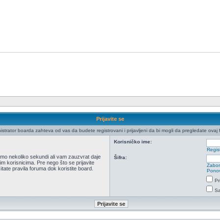
Prijavite se
istrator boarda zahteva od vas da budete registrovani i prijavljeni da bi mogli da pregledate ovaj 
Korisničko ime:
Regist
 samo nekoliko sekundi ali vam zauzvrat daje
Šifra:
m korisnicima. Pre nego što se prijavite
Zabor
itate pravila foruma dok koristite board.
Ponov
Pr
Sa