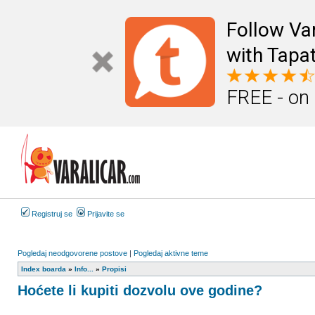
Follow Va
with Tapat
FREE - on
Registruj se
Prijavite se
Pogledaj neodgovorene postove
|
Pogledaj aktivne teme
Index boarda
»
Info...
»
Propisi
Hoćete li kupiti dozvolu ove godine?