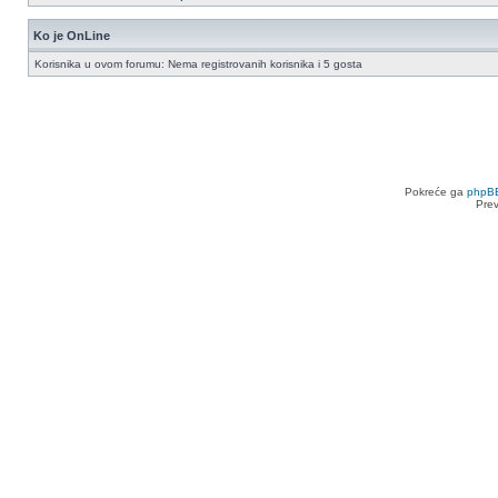
Ko je OnLine
Korisnika u ovom forumu: Nema registrovanih korisnika i 5 gosta
Pokreće ga
phpB
Pre