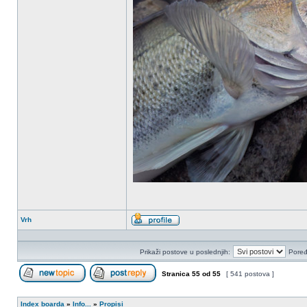
Vrh
Profil
Prikaži postove u poslednjih:
Poređ
Stranica
55
od
55
[ 541 postova ]
Započni novu temu
Odgovori na temu
Index boarda
»
Info...
»
Propisi