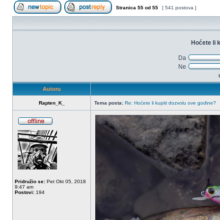
Stranica
55
od
55
[ 541 postova ]
Započni novu temu
Odgovori na temu
Hoćete li 
Da
67%
Ne
33%
Autoru
Rapten_K_
Tema posta:
Re: Hoćete li kupiti dozvolu ove godine?
OffLine
Pridružio se:
Pet Okt 05, 2018
9:47 am
Postovi:
194