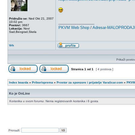
Pridružio se:
Ned Okt 21, 2007
_________________
10:02 pm
Postovi:
3667
PKVM Web Shop
/
Adresar-MALOPRODAJ
Lokacija:
Novi
Sad,Beograd,Skela
Vrh
Profil
Prikaži posto
Stranica
1
od
1
[ 4 postova ]
Zaključan forum
Ova tema je zaključana, ne možete da menjate 
Index boarda
»
Pribor/oprema
»
Prostor za sponzore i prijatelje Varalicar.com
»
PKVM
Ko je OnLine
Korisnika u ovom forumu: Nema registrovanih korisnika i 6 gosta
Pronađi: