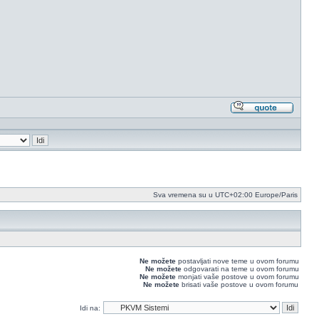
Odgovo
sa
citatom
Sva vremena su u UTC+02:00 Europe/Paris
Ne možete
postavljati nove teme u ovom forumu
Ne možete
odgovarati na teme u ovom forumu
Ne možete
monjati vaše postove u ovom forumu
Ne možete
brisati vaše postove u ovom forumu
Idi na: