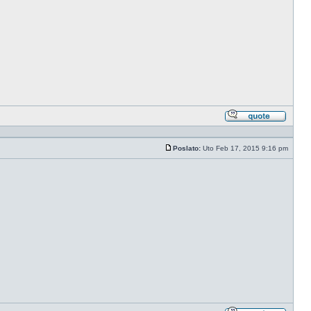
Odgovo
sa
citatom
Poslato:
Uto Feb 17, 2015 9:16 pm
Post