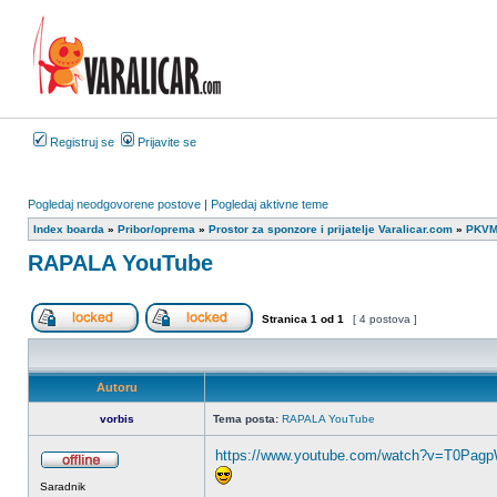
Registruj se
Prijavite se
Pogledaj neodgovorene postove
|
Pogledaj aktivne teme
Index boarda
»
Pribor/oprema
»
Prostor za sponzore i prijatelje Varalicar.com
»
PKVM
RAPALA YouTube
Stranica
1
od
1
[ 4 postova ]
Zaključan forum
Ova tema je zaključana, ne možete da menjate 
Autoru
vorbis
Tema posta:
RAPALA YouTube
https://www.youtube.com/watch?v=T0Pagp
OffLine
Saradnik