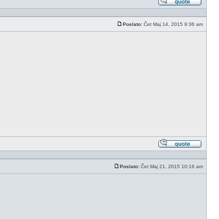
Odgovo
sa
citatom
Poslato:
Čet Maj 14, 2015 9:36 am
Post
Odgovo
sa
citatom
Poslato:
Čet Maj 21, 2015 10:16 am
Post