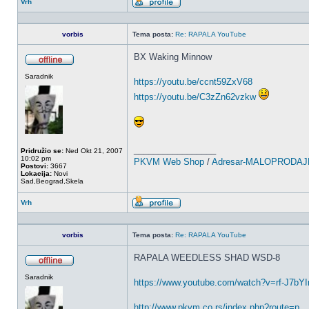
Vrh
Profil
vorbis
Tema posta:
Re: RAPALA YouTube
BX Waking Minnow
OffLine
Saradnik
https://youtu.be/ccnt59ZxV68
https://youtu.be/C3zZn62vzkw
_________________
Pridružio se:
Ned Okt 21, 2007
10:02 pm
PKVM Web Shop
/
Adresar-MALOPRODAJ
Postovi:
3667
Lokacija:
Novi
Sad,Beograd,Skela
Vrh
Profil
vorbis
Tema posta:
Re: RAPALA YouTube
RAPALA WEEDLESS SHAD WSD-8
OffLine
Saradnik
https://www.youtube.com/watch?v=rf-J7bYI
http://www.pkvm.co.rs/index.php?route=p ..