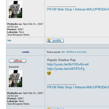
_________________
PKVM Web Shop
/
Adresar-MALOPRODAJ
Pridružio se:
Ned Okt 21, 2007
10:02 pm
Postovi:
3667
Lokacija:
Novi
Sad,Beograd,Skela
Vrh
Profil
vorbis
Tema posta:
Re: RAPALA YouTube
Rapala Shadow Rap
http://youtu.be/6nYHSv8n-w4
OffLine
Saradnik
http://youtu.be/zrl6TlfTcFg
_________________
PKVM Web Shop
/
Adresar-MALOPRODAJ
Pridružio se:
Ned Okt 21, 2007
10:02 pm
Postovi:
3667
Lokacija:
Novi
Sad,Beograd,Skela