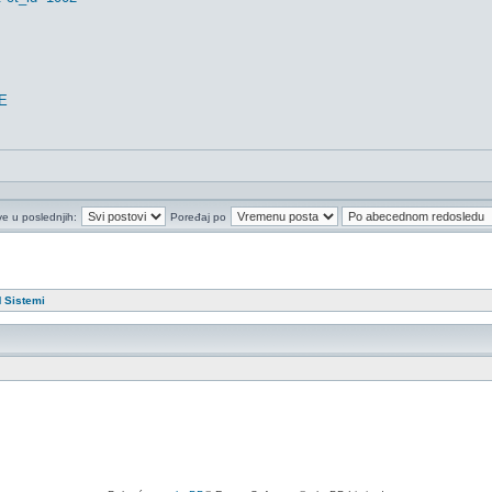
E
ve u poslednjih:
Poređaj po
postove ili da odgovarate
 Sistemi