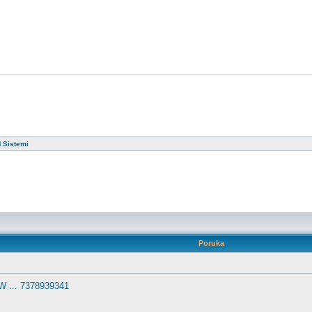
 Sistemi
postove ili da odgovarate
Poruka
W ... 7378939341