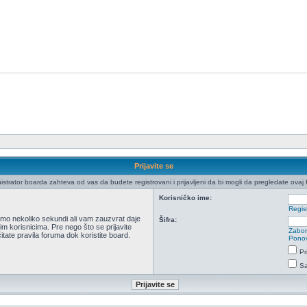
Prijavite se
istrator boarda zahteva od vas da budete registrovani i prijavljeni da bi mogli da pregledate ovaj 
Korisničko ime:
Regist
 samo nekoliko sekundi ali vam zauzvrat daje
Šifra:
m korisnicima. Pre nego što se prijavite
Zabor
itate pravila foruma dok koristite board.
Ponov
Pr
Sa