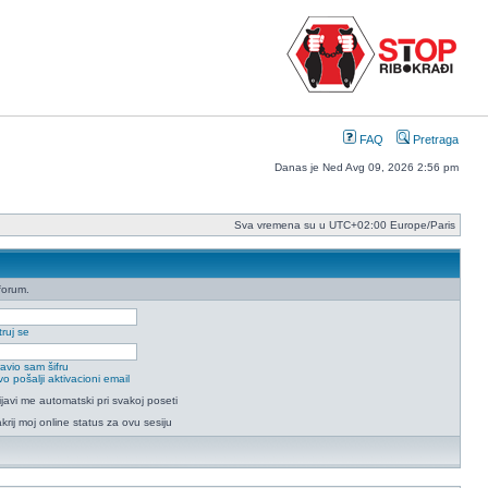
FAQ
Pretraga
Danas je Ned Avg 09, 2026 2:56 pm
Sva vremena su u UTC+02:00 Europe/Paris
forum.
ruj se
avio sam šifru
o pošalji aktivacioni email
ijavi me automatski pri svakoj poseti
krij moj online status za ovu sesiju