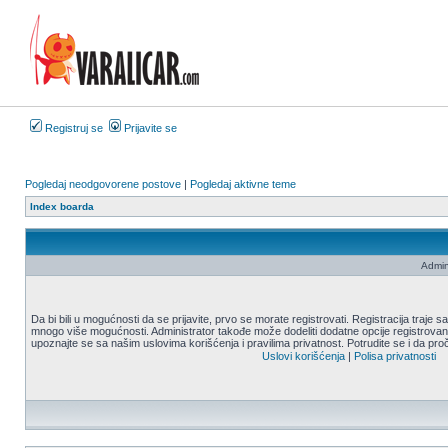
Registruj se
Prijavite se
Pogledaj neodgovorene postove
|
Pogledaj aktivne teme
Index boarda
Admin
Da bi bili u mogućnosti da se prijavite, prvo se morate registrovati. Registracija traje
mnogo više mogućnosti. Administrator takođe može dodeliti dodatne opcije registrovani
upoznajte se sa našim uslovima korišćenja i pravilima privatnost. Potrudite se i da proč
Uslovi korišćenja
|
Polisa privatnosti