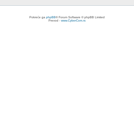
Pokreće ga
phpBB
® Forum Software © phpBB Limited
Prevod -
www.CyberCom.rs