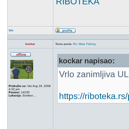
RIBOTEKA
Vrh
Profil
kockar
Tema posta:
Re: Mate Fishing
kockar napisao:
OffLine
Vrlo zanimljiva UL 
Pridružio se:
Uto Avg 19, 2008
4:32 pm
Postovi:
14235
https://riboteka.rs
Lokacija:
Sombor....