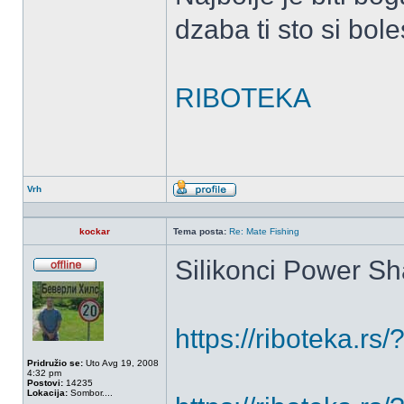
dzaba ti sto si bole
RIBOTEKA
Vrh
Profil
kockar
Tema posta:
Re: Mate Fishing
Silikonci Power Sh
OffLine
https://riboteka.
Pridružio se:
Uto Avg 19, 2008
4:32 pm
Postovi:
14235
Lokacija:
Sombor....