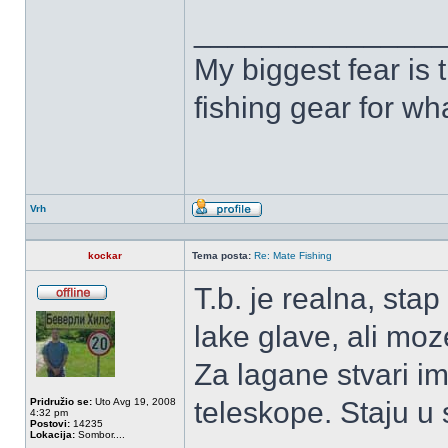
______________
My biggest fear is t
fishing gear for wha
Vrh
Profil
kockar
Tema posta:
Re: Mate Fishing
T.b. je realna, sta
OffLine
lake glave, ali mo
Za lagane stvari i
Pridružio se:
Uto Avg 19, 2008
teleskope. Staju u 
4:32 pm
Postovi:
14235
Lokacija:
Sombor....