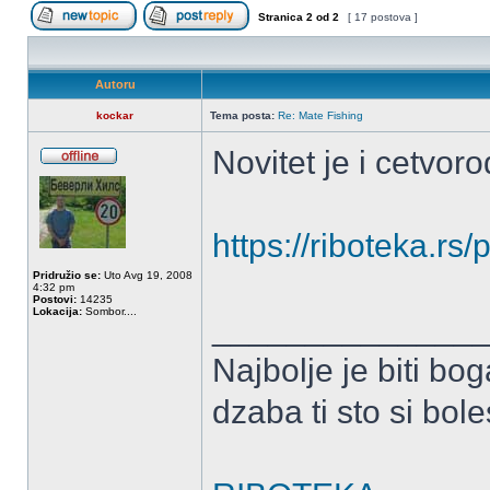
Stranica
2
od
2
[ 17 postova ]
Započni novu temu
Odgovori na temu
Autoru
kockar
Tema posta:
Re: Mate Fishing
Novitet je i cetvor
OffLine
https://riboteka.rs
Pridružio se:
Uto Avg 19, 2008
4:32 pm
Postovi:
14235
Lokacija:
Sombor....
______________
Najbolje je biti bog
dzaba ti sto si bole