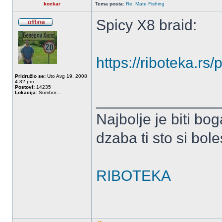
kockar
Tema posta:
Re: Mate Fishing
Spicy X8 braid:
OffLine
https://riboteka.rs
Pridružio se:
Uto Avg 19, 2008
4:32 pm
Postovi:
14235
Lokacija:
Sombor....
______________
Najbolje je biti bog
dzaba ti sto si bole
RIBOTEKA