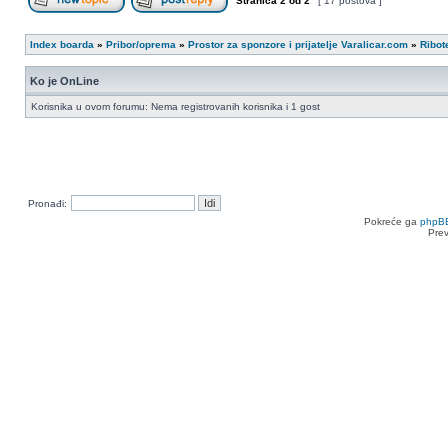
Stranica
2
od
2
[ 17 postova ]
Započni novu temu
Odgovori na temu
Index boarda
»
Pribor/oprema
»
Prostor za sponzore i prijatelje Varalicar.com
»
Ribot
Ko je OnLine
Korisnika u ovom forumu: Nema registrovanih korisnika i 1 gost
Pronađi:
Pokreće ga
phpB
Pre