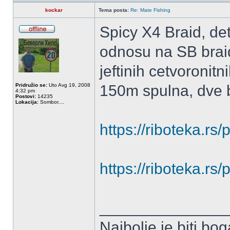
kockar
Tema posta:
Re: Mate Fishing
Spicy X4 Braid, det
OffLine
odnosu na SB braid
jeftinih cetvoronitn
Pridružio se:
Uto Avg 19, 2008
150m spulna, dve b
4:32 pm
Postovi:
14235
Lokacija:
Sombor....
https://riboteka.rs
https://riboteka.rs
______________
Najbolje je biti bog