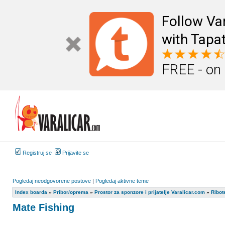
Follow Va
with Tapat
FREE - on
Registruj se
Prijavite se
Pogledaj neodgovorene postove
|
Pogledaj aktivne teme
Index boarda
»
Pribor/oprema
»
Prostor za sponzore i prijatelje Varalicar.com
»
Ribot
Mate Fishing