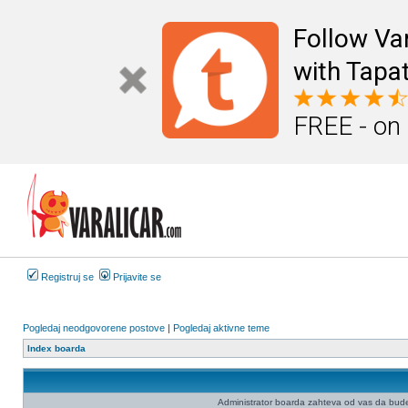
Follow Va
with Tapat
FREE - on
Registruj se
Prijavite se
Pogledaj neodgovorene postove
|
Pogledaj aktivne teme
Index boarda
Administrator boarda zahteva od vas da budete