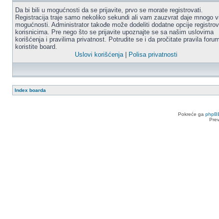
Da bi bili u mogućnosti da se prijavite, prvo se morate registrovati.
Registracija traje samo nekoliko sekundi ali vam zauzvrat daje mnogo v
mogućnosti. Administrator takođe može dodeliti dodatne opcije registro
korisnicima. Pre nego što se prijavite upoznajte se sa našim uslovima
korišćenja i pravilima privatnost. Potrudite se i da pročitate pravila for
koristite board.
Uslovi korišćenja
|
Polisa privatnosti
Index boarda
Pokreće ga
phpB
Pre