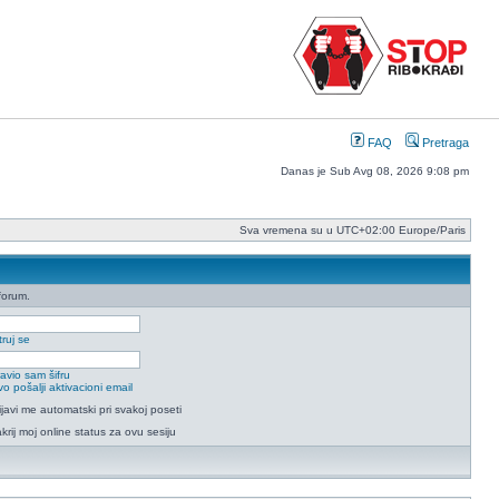
FAQ
Pretraga
Danas je Sub Avg 08, 2026 9:08 pm
Sva vremena su u UTC+02:00 Europe/Paris
forum.
ruj se
avio sam šifru
o pošalji aktivacioni email
ijavi me automatski pri svakoj poseti
krij moj online status za ovu sesiju