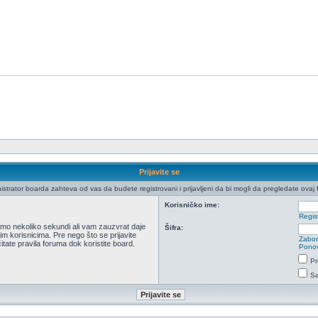
Prijavite se
istrator boarda zahteva od vas da budete registrovani i prijavljeni da bi mogli da pregledate ovaj 
Korisničko ime:
Regist
 samo nekoliko sekundi ali vam zauzvrat daje
Šifra:
m korisnicima. Pre nego što se prijavite
Zabor
itate pravila foruma dok koristite board.
Ponov
Pr
Sa