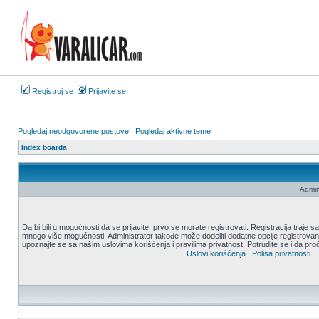
Registruj se
Prijavite se
Pogledaj neodgovorene postove
|
Pogledaj aktivne teme
Index boarda
Admin
Da bi bili u mogućnosti da se prijavite, prvo se morate registrovati. Registracija traje
mnogo više mogućnosti. Administrator takođe može dodeliti dodatne opcije registrovani
upoznajte se sa našim uslovima korišćenja i pravilima privatnost. Potrudite se i da proč
Uslovi korišćenja
|
Polisa privatnosti