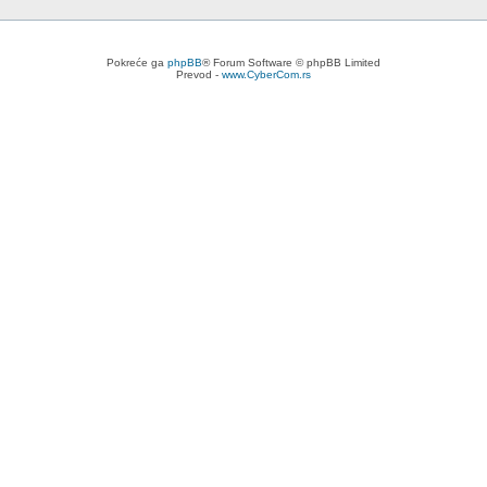
Pokreće ga
phpBB
® Forum Software © phpBB Limited
Prevod -
www.CyberCom.rs