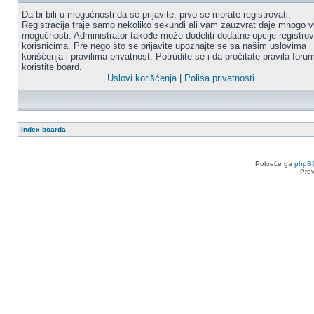
Da bi bili u mogućnosti da se prijavite, prvo se morate registrovati.
Registracija traje samo nekoliko sekundi ali vam zauzvrat daje mnogo v
mogućnosti. Administrator takođe može dodeliti dodatne opcije registro
korisnicima. Pre nego što se prijavite upoznajte se sa našim uslovima
korišćenja i pravilima privatnost. Potrudite se i da pročitate pravila for
koristite board.
Uslovi korišćenja
|
Polisa privatnosti
Index boarda
Pokreće ga
phpB
Pre