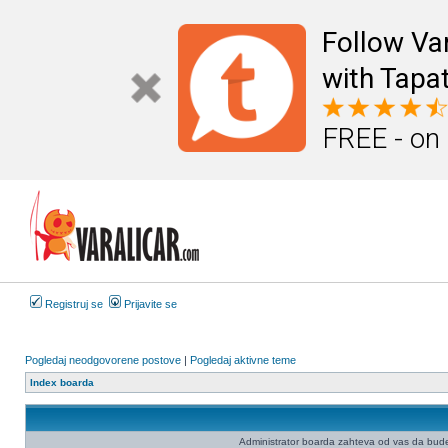
Follow Va
with Tapat
FREE - on
Registruj se
Prijavite se
Pogledaj neodgovorene postove
|
Pogledaj aktivne teme
Index boarda
Administrator boarda zahteva od vas da budete