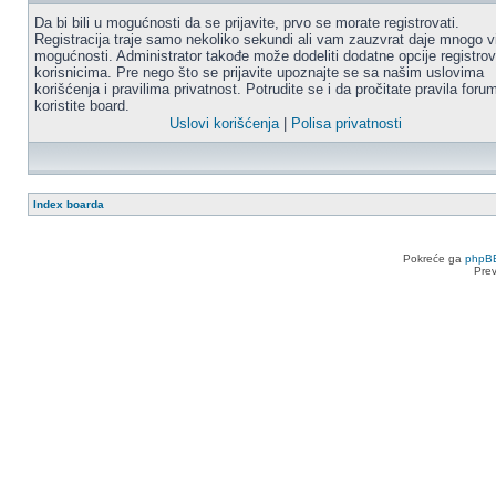
Da bi bili u mogućnosti da se prijavite, prvo se morate registrovati.
Registracija traje samo nekoliko sekundi ali vam zauzvrat daje mnogo v
mogućnosti. Administrator takođe može dodeliti dodatne opcije registro
korisnicima. Pre nego što se prijavite upoznajte se sa našim uslovima
korišćenja i pravilima privatnost. Potrudite se i da pročitate pravila for
koristite board.
Uslovi korišćenja
|
Polisa privatnosti
Index boarda
Pokreće ga
phpB
Pre