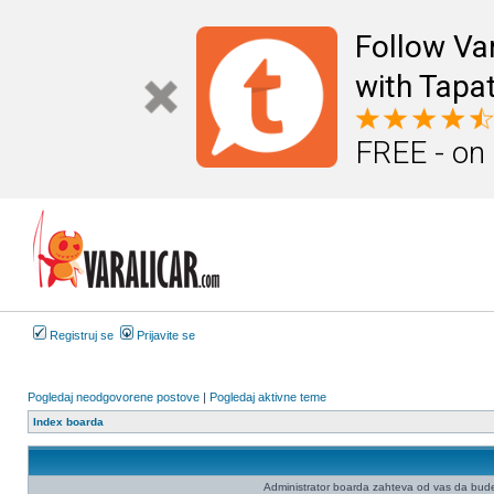
Follow Va
with Tapat
FREE - on
Registruj se
Prijavite se
Pogledaj neodgovorene postove
|
Pogledaj aktivne teme
Index boarda
Administrator boarda zahteva od vas da budete