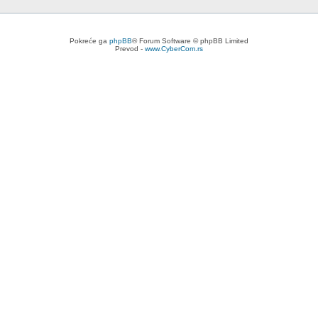
Pokreće ga
phpBB
® Forum Software © phpBB Limited
Prevod -
www.CyberCom.rs