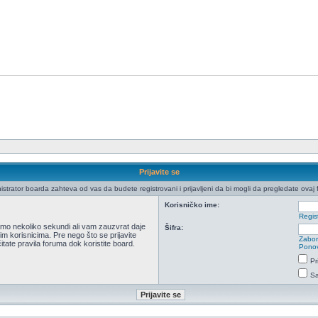
Prijavite se
istrator boarda zahteva od vas da budete registrovani i prijavljeni da bi mogli da pregledate ovaj 
Korisničko ime:
Regist
 samo nekoliko sekundi ali vam zauzvrat daje
Šifra:
m korisnicima. Pre nego što se prijavite
Zabor
itate pravila foruma dok koristite board.
Ponov
Pr
Sa