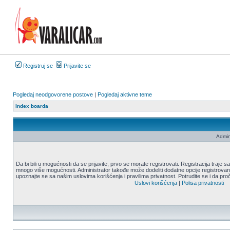
Registruj se
Prijavite se
Pogledaj neodgovorene postove
|
Pogledaj aktivne teme
Index boarda
Admin
Da bi bili u mogućnosti da se prijavite, prvo se morate registrovati. Registracija traje
mnogo više mogućnosti. Administrator takođe može dodeliti dodatne opcije registrovani
upoznajte se sa našim uslovima korišćenja i pravilima privatnost. Potrudite se i da proč
Uslovi korišćenja
|
Polisa privatnosti