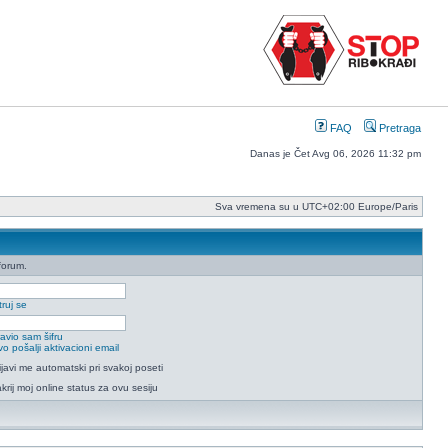
FAQ
Pretraga
Danas je Čet Avg 06, 2026 11:32 pm
Sva vremena su u UTC+02:00 Europe/Paris
forum.
ruj se
avio sam šifru
o pošalji aktivacioni email
ijavi me automatski pri svakoj poseti
krij moj online status za ovu sesiju