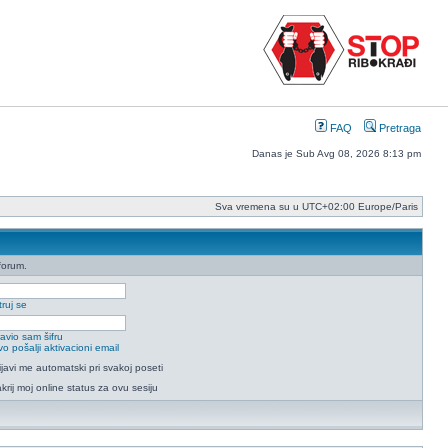
FAQ
Pretraga
Danas je Sub Avg 08, 2026 8:13 pm
Sva vremena su u UTC+02:00 Europe/Paris
forum.
ruj se
avio sam šifru
o pošalji aktivacioni email
ijavi me automatski pri svakoj poseti
krij moj online status za ovu sesiju