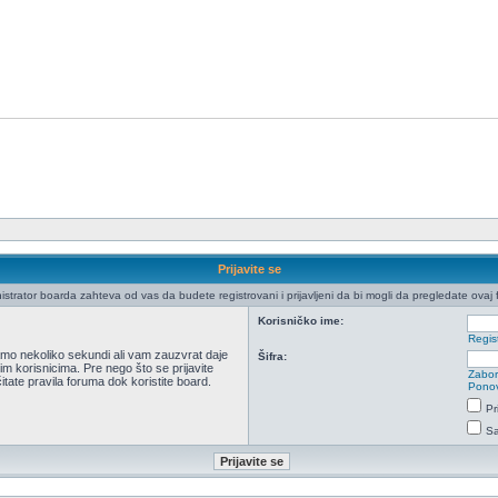
Prijavite se
istrator boarda zahteva od vas da budete registrovani i prijavljeni da bi mogli da pregledate ovaj 
Korisničko ime:
Regist
 samo nekoliko sekundi ali vam zauzvrat daje
Šifra:
m korisnicima. Pre nego što se prijavite
Zabor
itate pravila foruma dok koristite board.
Ponov
Pr
Sa