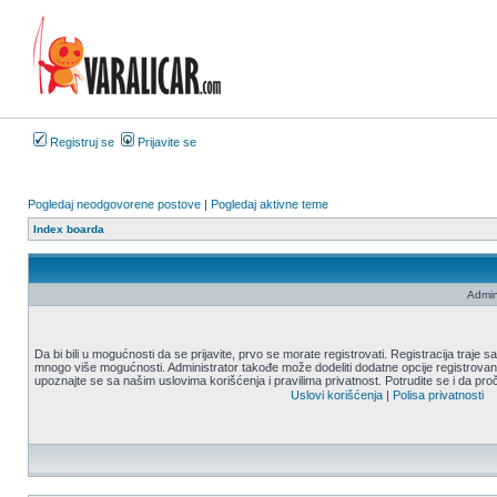
Registruj se
Prijavite se
Pogledaj neodgovorene postove
|
Pogledaj aktivne teme
Index boarda
Admin
Da bi bili u mogućnosti da se prijavite, prvo se morate registrovati. Registracija traje
mnogo više mogućnosti. Administrator takođe može dodeliti dodatne opcije registrovani
upoznajte se sa našim uslovima korišćenja i pravilima privatnost. Potrudite se i da proč
Uslovi korišćenja
|
Polisa privatnosti