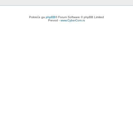
Pokreće ga
phpBB
® Forum Software © phpBB Limited
Prevod -
www.CyberCom.rs