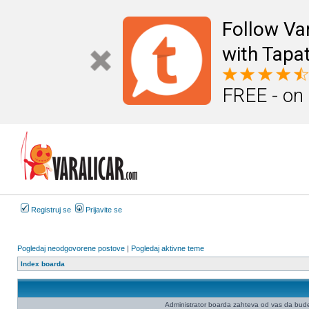
Follow Va
with Tapat
FREE - on
Registruj se
Prijavite se
Pogledaj neodgovorene postove
|
Pogledaj aktivne teme
Index boarda
Administrator boarda zahteva od vas da budete