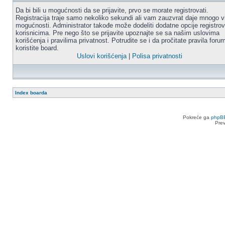
Da bi bili u mogućnosti da se prijavite, prvo se morate registrovati.
Registracija traje samo nekoliko sekundi ali vam zauzvrat daje mnogo v
mogućnosti. Administrator takođe može dodeliti dodatne opcije registro
korisnicima. Pre nego što se prijavite upoznajte se sa našim uslovima
korišćenja i pravilima privatnost. Potrudite se i da pročitate pravila for
koristite board.
Uslovi korišćenja
|
Polisa privatnosti
Index boarda
Pokreće ga
phpB
Pre