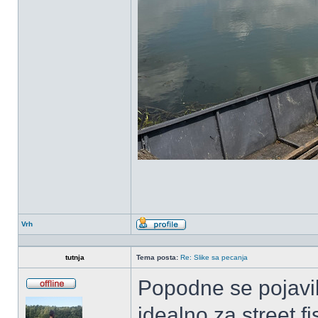
Vrh
Profil
tutnja
Tema posta:
Re: Slike sa pecanja
Popodne se pojavil
OffLine
idealno za street fi