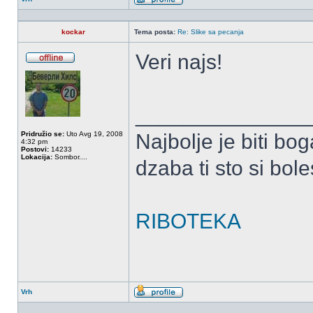
Profil
kockar
Tema posta:
Re: Slike sa pecanja
Veri najs!
OffLine
______________
Pridružio se:
Uto Avg 19, 2008
Najbolje je biti bog
4:32 pm
Postovi:
14233
Lokacija:
Sombor....
dzaba ti sto si bole
RIBOTEKA
Vrh
Profil