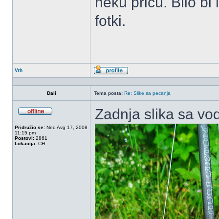
neku pricu. Bilo bi
fotki.
Vrh
Profil
Dali
Tema posta:
Re: Slike sa pecanja
Zadnja slika sa vo
OffLine
Pridružio se:
Ned Avg 17, 2008
11:15 pm
Postovi:
2861
Lokacija:
CH