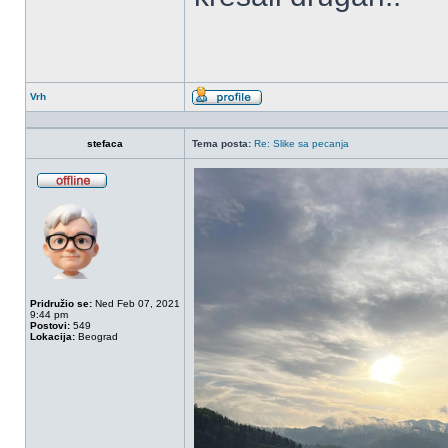
Vrh
Profil
stefaca
Tema posta:
Re: Slike sa pecanja
OffLine
Pridružio se:
Ned Feb 07, 2021
9:44 pm
Postovi:
549
Lokacija:
Beograd