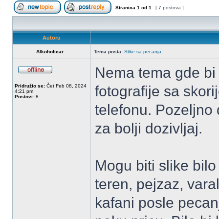
Stranica
1
od
1
[ 7 postova ]
Započni novu temu
Odgovori na temu
Autoru
Alkoholicar_
Tema posta:
Slike sa pecanja
Nema tema gde bi s
OffLine
Pridružio se:
Čet Feb 08, 2024
fotografije sa skor
4:21 pm
Postovi:
8
telefonu. Pozeljno 
za bolji dozivljaj.
Mogu biti slike bil
teren, pejzaz, varal
kafani posle pecanj