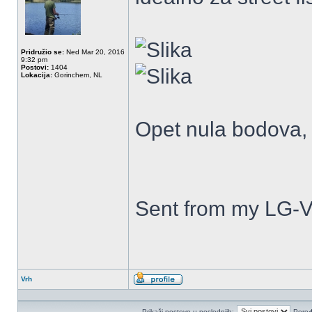
Pridružio se:
Ned Mar 20, 2016
9:32 pm
Postovi:
1404
Lokacija:
Gorinchem, NL
Opet nula bodova,
Sent from my LG-V
Vrh
Profil
Prikaži postove u poslednjih:
Poređ