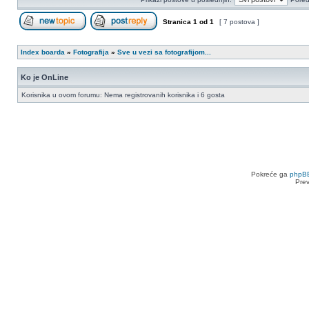
Stranica
1
od
1
[ 7 postova ]
Započni novu temu
Odgovori na temu
Index boarda
»
Fotografija
»
Sve u vezi sa fotografijom...
Ko je OnLine
Korisnika u ovom forumu: Nema registrovanih korisnika i 6 gosta
Pokreće ga
phpB
Pre