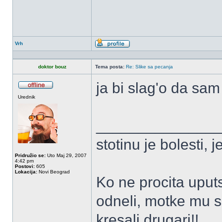
Vrh
Profil
doktor bouz
Tema posta:
Re: Slike sa pecanja
ja bi slag'o da s
OffLine
Urednik
______________
stotinu je bolesti, 
Pridružio se:
Uto Maj 29, 2007
4:42 pm
Postovi:
605
Lokacija:
Novi Beograd
Ko ne procita uput
odneli, motke mu s
kresali drugari!!