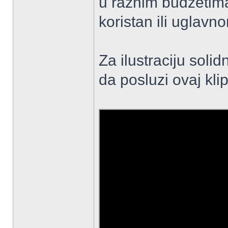
u raznim budzetima, 
koristan ili uglavn
Za ilustraciju sol
da posluzi ovaj kli