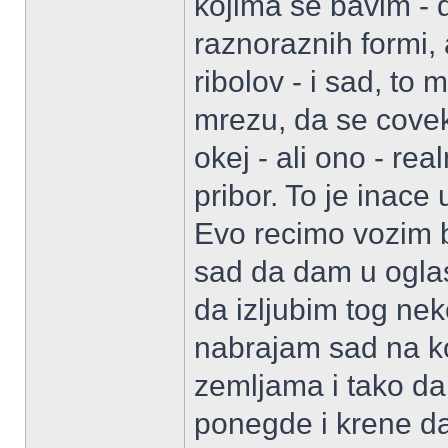
kojima se bavim - da
raznoraznih formi,
ribolov - i sad, to
mrezu, da se covek
okej - ali ono - re
pribor. To je inace
Evo recimo vozim b
sad da dam u ogla
da izljubim tog neko
nabrajam sad na k
zemljama i tako da
ponegde i krene da