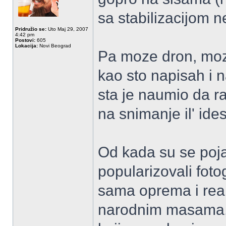
sa stabilizacijom 
Pridružio se:
Uto Maj 29, 2007
4:42 pm
Postovi:
605
Lokacija:
Novi Beograd
Pa moze dron, moze
kao sto napisah i n
sta je naumio da rad
na snimanje il' id
Od kada su se pojavi
popularizovali foto
sama oprema i reali
narodnim masama, 