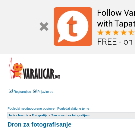
Follow Va
with Tapat
FREE - on
Registruj se
Prijavite se
Pogledaj neodgovorene postove
|
Pogledaj aktivne teme
Index boarda
»
Fotografija
»
Sve u vezi sa fotografijom...
Dron za fotografisanje