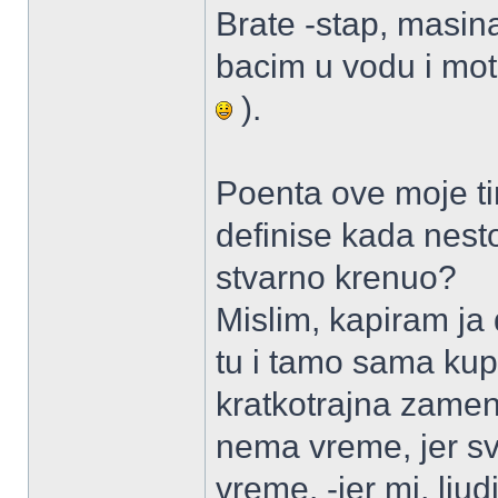
Brate -stap, masin
bacim u vodu i mot
).
Poenta ove moje t
definise kada nesto 
stvarno krenuo?
Mislim, kapiram ja
tu i tamo sama kup
kratkotrajna zamen
nema vreme, jer sve 
vreme. -jer mi, lju