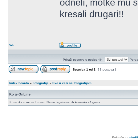
odneli, motke mu s
kresali drugari!!
Vrh
Profil
Prikaži postove u poslednjih:
Poređ
Stranica
1
od
1
[ 3 postova ]
Započni novu temu
Odgovori na temu
Index boarda
»
Fotografija
»
Sve u vezi sa fotografijom...
Ko je OnLine
Korisnika u ovom forumu: Nema registrovanih korisnika i 4 gosta
Pokreće ga
phpB