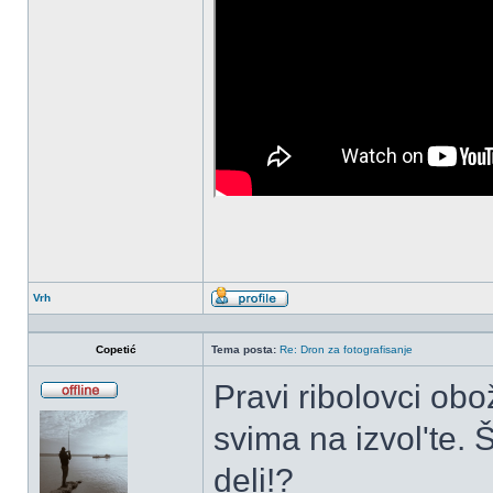
Vrh
Profil
Copetić
Tema posta:
Re: Dron za fotografisanje
Pravi ribolovci obo
OffLine
svima na izvol'te. 
deli!?