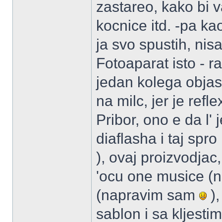
zastareo, kako bi 
kocnice itd. -pa kao
ja svo spustih, nisa
Fotoaparat isto - 
jedan kolega objasn
na milc, jer je refl
Pribor, ono e da l' 
diaflasha i taj spr
), ovaj proizvodjac
'ocu one musice 
(napravim sam
),
sablon i sa kljestima