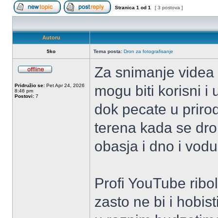
Stranica
1
od
1
[ 3 postova ]
Započni novu temu
Odgovori na temu
Autoru
5ko
Tema posta:
Dron za fotografisanje
Za snimanje videa 
OffLine
Pridružio se:
Pet Apr 24, 2026
mogu biti korisni i 
8:46 pm
Postovi:
7
dok pecate u prirod
terena kada se dro
obasja i dno i vodu
Profi YouTube ribol
zasto ne bi i hobis