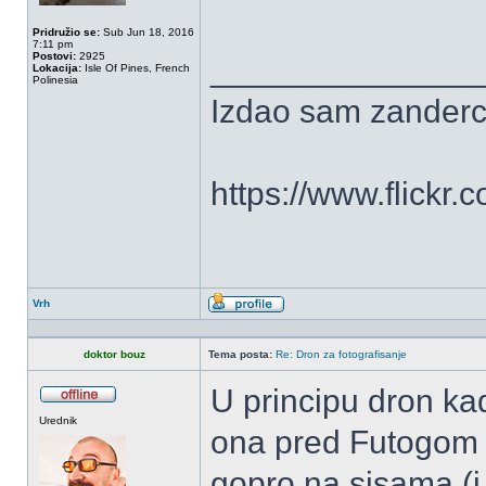
Pridružio se:
Sub Jun 18, 2016
7:11 pm
Postovi:
2925
______________
Lokacija:
Isle Of Pines, French
Polinesia
Izdao sam zanderc
https://www.flickr.
Vrh
Profil
doktor bouz
Tema posta:
Re: Dron za fotografisanje
U principu dron ka
OffLine
Urednik
ona pred Futogom i 
gopro na sisama (