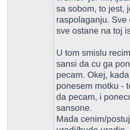
sa sobom, to jest,
raspolaganju. Sve 
sve ostane na toj 
U tom smislu recim
sansi da cu ga pon
pecam. Okej, kada
ponesem motku - to
da pecam, i ponecu
sansone.
Mada cenim/postuj
uradi/bude uradio,