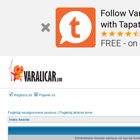
Follow Va
with Tapat
FREE - on
Registruj se
Prijavite se
Pogledaj neodgovorene postove
|
Pogledaj aktivne teme
Index boarda
Administrator boarda zahteva od vas da budete