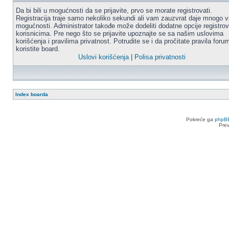
Da bi bili u mogućnosti da se prijavite, prvo se morate registrovati.
Registracija traje samo nekoliko sekundi ali vam zauzvrat daje mnogo v
mogućnosti. Administrator takođe može dodeliti dodatne opcije registro
korisnicima. Pre nego što se prijavite upoznajte se sa našim uslovima
korišćenja i pravilima privatnost. Potrudite se i da pročitate pravila for
koristite board.
Uslovi korišćenja
|
Polisa privatnosti
Index boarda
Pokreće ga
phpB
Pre