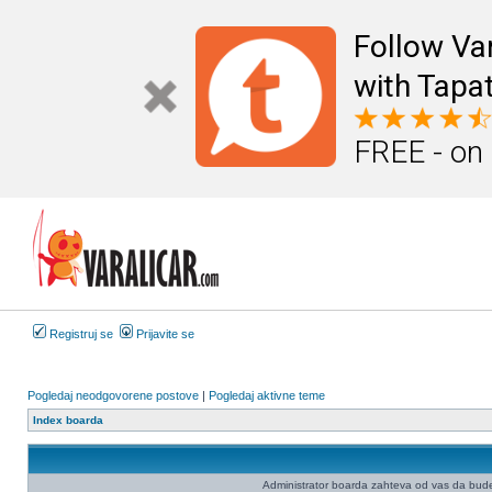
Follow Va
with Tapat
FREE - on
Registruj se
Prijavite se
Pogledaj neodgovorene postove
|
Pogledaj aktivne teme
Index boarda
Administrator boarda zahteva od vas da budete