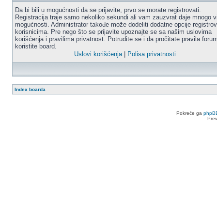
Da bi bili u mogućnosti da se prijavite, prvo se morate registrovati.
Registracija traje samo nekoliko sekundi ali vam zauzvrat daje mnogo v
mogućnosti. Administrator takođe može dodeliti dodatne opcije registro
korisnicima. Pre nego što se prijavite upoznajte se sa našim uslovima
korišćenja i pravilima privatnost. Potrudite se i da pročitate pravila for
koristite board.
Uslovi korišćenja
|
Polisa privatnosti
Index boarda
Pokreće ga
phpB
Pre