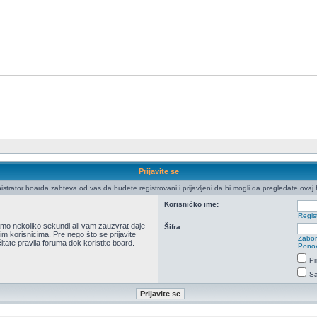
Prijavite se
istrator boarda zahteva od vas da budete registrovani i prijavljeni da bi mogli da pregledate ovaj 
Korisničko ime:
Regist
 samo nekoliko sekundi ali vam zauzvrat daje
Šifra:
m korisnicima. Pre nego što se prijavite
Zabor
itate pravila foruma dok koristite board.
Ponov
Pr
Sa