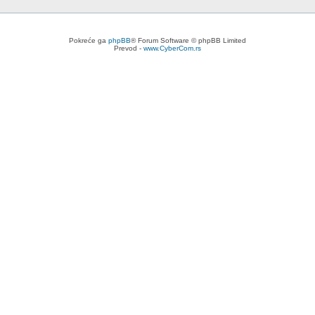
Pokreće ga
phpBB
® Forum Software © phpBB Limited
Prevod -
www.CyberCom.rs