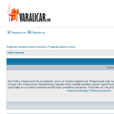
Registruj se
Prijavite se
Pogledaj neodgovorene postove
|
Pogledaj aktivne teme
Index boarda
Admin
Da bi bili u mogućnosti da se prijavite, prvo se morate registrovati. Registracija traje
mnogo više mogućnosti. Administrator takođe može dodeliti dodatne opcije registrovani
upoznajte se sa našim uslovima korišćenja i pravilima privatnost. Potrudite se i da proč
Uslovi korišćenja
|
Polisa privatnosti