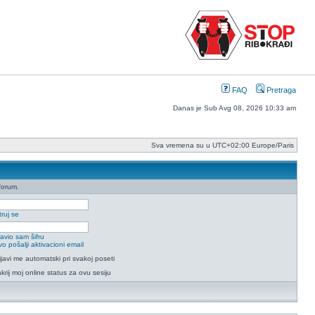
FAQ
Pretraga
Danas je Sub Avg 08, 2026 10:33 am
Sva vremena su u UTC+02:00 Europe/Paris
forum.
ruj se
avio sam šifru
o pošalji aktivacioni email
ijavi me automatski pri svakoj poseti
krij moj online status za ovu sesiju