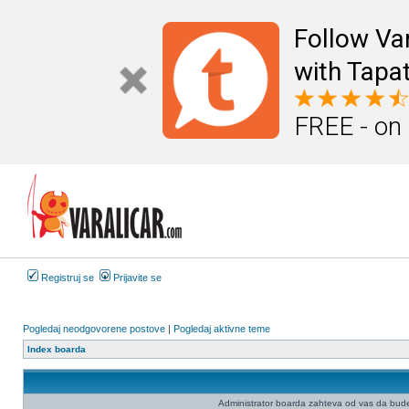
Follow Va
with Tapat
FREE - on
Registruj se
Prijavite se
Pogledaj neodgovorene postove
|
Pogledaj aktivne teme
Index boarda
Administrator boarda zahteva od vas da budete