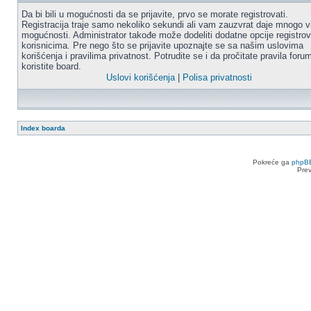
Da bi bili u mogućnosti da se prijavite, prvo se morate registrovati.
Registracija traje samo nekoliko sekundi ali vam zauzvrat daje mnogo v
mogućnosti. Administrator takođe može dodeliti dodatne opcije registro
korisnicima. Pre nego što se prijavite upoznajte se sa našim uslovima
korišćenja i pravilima privatnost. Potrudite se i da pročitate pravila for
koristite board.
Uslovi korišćenja
|
Polisa privatnosti
Index boarda
Pokreće ga
phpB
Pre