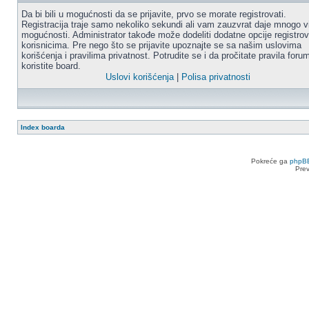
Da bi bili u mogućnosti da se prijavite, prvo se morate registrovati.
Registracija traje samo nekoliko sekundi ali vam zauzvrat daje mnogo v
mogućnosti. Administrator takođe može dodeliti dodatne opcije registro
korisnicima. Pre nego što se prijavite upoznajte se sa našim uslovima
korišćenja i pravilima privatnost. Potrudite se i da pročitate pravila for
koristite board.
Uslovi korišćenja
|
Polisa privatnosti
Index boarda
Pokreće ga
phpB
Pre