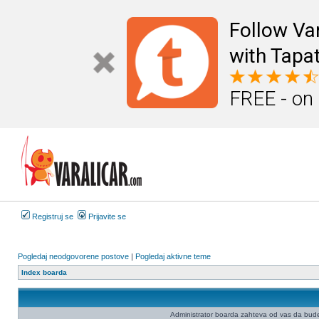
Follow Va
with Tapat
FREE - on
Registruj se
Prijavite se
Pogledaj neodgovorene postove
|
Pogledaj aktivne teme
Index boarda
Administrator boarda zahteva od vas da budete