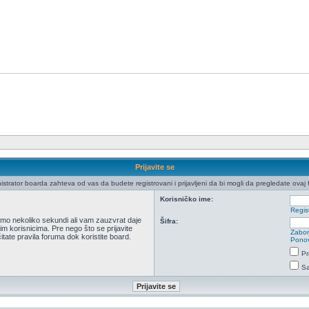
Prijavite se
istrator boarda zahteva od vas da budete registrovani i prijavljeni da bi mogli da pregledate ovaj 
Korisničko ime:
Regist
 samo nekoliko sekundi ali vam zauzvrat daje
Šifra:
m korisnicima. Pre nego što se prijavite
Zabor
itate pravila foruma dok koristite board.
Ponov
Pr
Sa