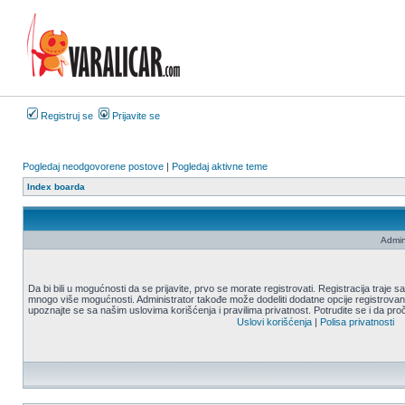
Registruj se
Prijavite se
Pogledaj neodgovorene postove
|
Pogledaj aktivne teme
Index boarda
Admin
Da bi bili u mogućnosti da se prijavite, prvo se morate registrovati. Registracija traje
mnogo više mogućnosti. Administrator takođe može dodeliti dodatne opcije registrovani
upoznajte se sa našim uslovima korišćenja i pravilima privatnost. Potrudite se i da proč
Uslovi korišćenja
|
Polisa privatnosti