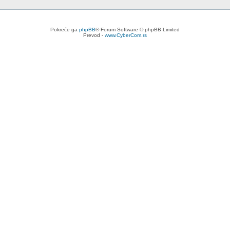
Pokreće ga
phpBB
® Forum Software © phpBB Limited
Prevod -
www.CyberCom.rs