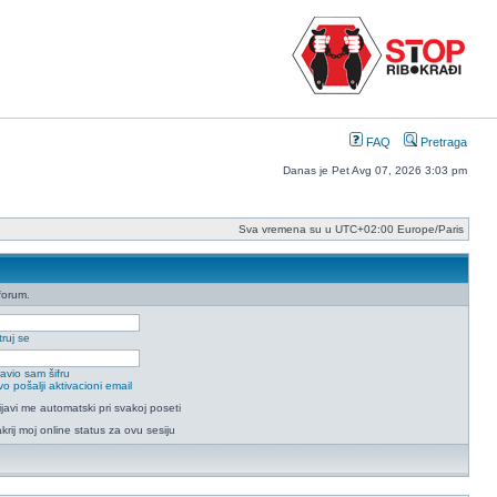
FAQ
Pretraga
Danas je Pet Avg 07, 2026 3:03 pm
Sva vremena su u UTC+02:00 Europe/Paris
forum.
ruj se
avio sam šifru
o pošalji aktivacioni email
ijavi me automatski pri svakoj poseti
krij moj online status za ovu sesiju