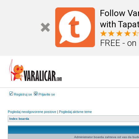
Follow Va
with Tapat
FREE - on
Registruj se
Prijavite se
Pogledaj neodgovorene postove
|
Pogledaj aktivne teme
Index boarda
Administrator boarda zahteva od vas da budete