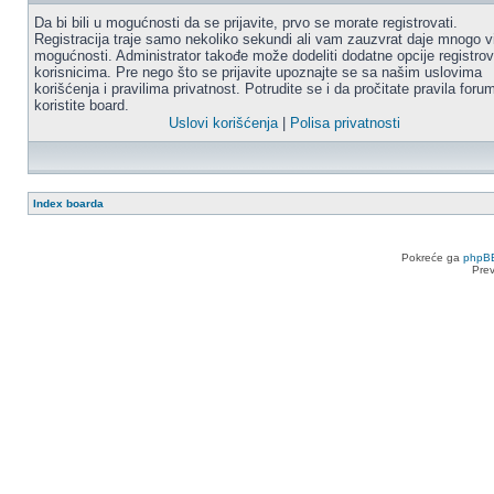
Da bi bili u mogućnosti da se prijavite, prvo se morate registrovati.
Registracija traje samo nekoliko sekundi ali vam zauzvrat daje mnogo v
mogućnosti. Administrator takođe može dodeliti dodatne opcije registro
korisnicima. Pre nego što se prijavite upoznajte se sa našim uslovima
korišćenja i pravilima privatnost. Potrudite se i da pročitate pravila for
koristite board.
Uslovi korišćenja
|
Polisa privatnosti
Index boarda
Pokreće ga
phpB
Pre