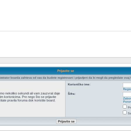
Prijavite se
istrator boarda zahteva od vas da budete registrovani i prijavljeni da bi mogli da pregledate ovaj 
Korisničko ime:
Regist
 samo nekoliko sekundi ali vam zauzvrat daje
Šifra:
m korisnicima. Pre nego što se prijavite
Zabor
itate pravila foruma dok koristite board.
Ponov
Pr
Sa