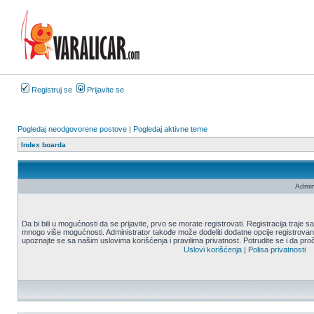
Registruj se
Prijavite se
Pogledaj neodgovorene postove
|
Pogledaj aktivne teme
Index boarda
Admin
Da bi bili u mogućnosti da se prijavite, prvo se morate registrovati. Registracija traje
mnogo više mogućnosti. Administrator takođe može dodeliti dodatne opcije registrovani
upoznajte se sa našim uslovima korišćenja i pravilima privatnost. Potrudite se i da proč
Uslovi korišćenja
|
Polisa privatnosti