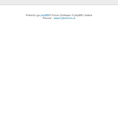
Pokreće ga
phpBB
® Forum Software © phpBB Limited
Prevod -
www.CyberCom.rs