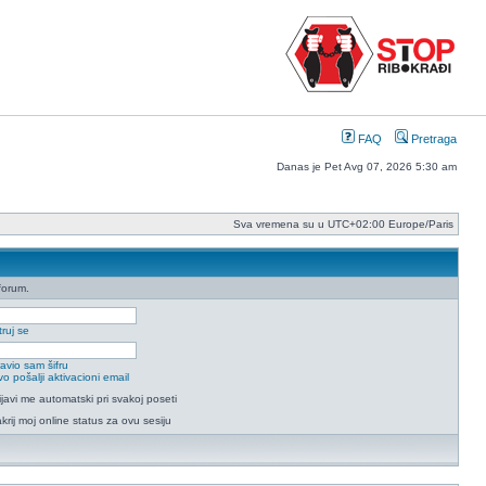
FAQ
Pretraga
Danas je Pet Avg 07, 2026 5:30 am
Sva vremena su u UTC+02:00 Europe/Paris
forum.
ruj se
avio sam šifru
o pošalji aktivacioni email
ijavi me automatski pri svakoj poseti
krij moj online status za ovu sesiju