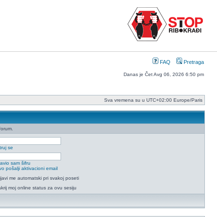
FAQ
Pretraga
Danas je Čet Avg 06, 2026 6:50 pm
Sva vremena su u UTC+02:00 Europe/Paris
forum.
ruj se
avio sam šifru
o pošalji aktivacioni email
ijavi me automatski pri svakoj poseti
krij moj online status za ovu sesiju