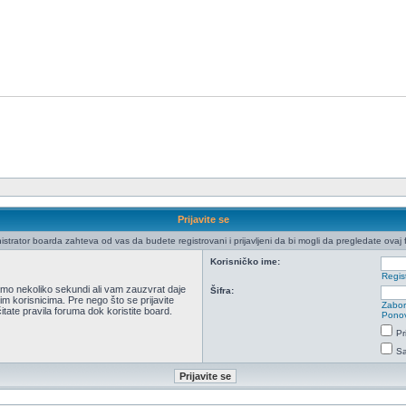
Prijavite se
istrator boarda zahteva od vas da budete registrovani i prijavljeni da bi mogli da pregledate ovaj 
Korisničko ime:
Regist
 samo nekoliko sekundi ali vam zauzvrat daje
Šifra:
m korisnicima. Pre nego što se prijavite
Zabor
itate pravila foruma dok koristite board.
Ponov
Pr
Sa