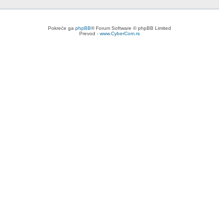
Pokreće ga
phpBB
® Forum Software © phpBB Limited
Prevod -
www.CyberCom.rs