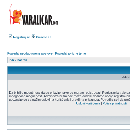
Registruj se
Prijavite se
Pogledaj neodgovorene postove
|
Pogledaj aktivne teme
Index boarda
Admin
Da bi bili u mogućnosti da se prijavite, prvo se morate registrovati. Registracija traje
mnogo više mogućnosti. Administrator takođe može dodeliti dodatne opcije registrovani
upoznajte se sa našim uslovima korišćenja i pravilima privatnost. Potrudite se i da proč
Uslovi korišćenja
|
Polisa privatnosti