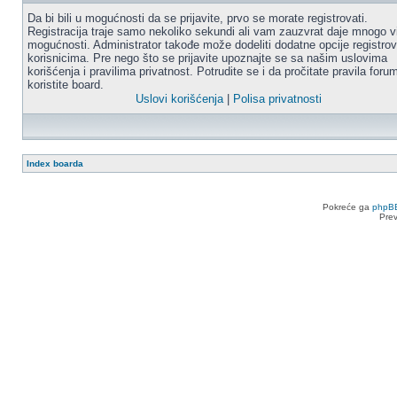
Da bi bili u mogućnosti da se prijavite, prvo se morate registrovati.
Registracija traje samo nekoliko sekundi ali vam zauzvrat daje mnogo v
mogućnosti. Administrator takođe može dodeliti dodatne opcije registro
korisnicima. Pre nego što se prijavite upoznajte se sa našim uslovima
korišćenja i pravilima privatnost. Potrudite se i da pročitate pravila for
koristite board.
Uslovi korišćenja
|
Polisa privatnosti
Index boarda
Pokreće ga
phpB
Pre