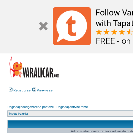
Follow Va
with Tapat
FREE - on
Registruj se
Prijavite se
Pogledaj neodgovorene postove
|
Pogledaj aktivne teme
Index boarda
Administrator boarda zahteva od vas da budete