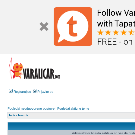
Follow Va
with Tapat
FREE - on
Registruj se
Prijavite se
Pogledaj neodgovorene postove
|
Pogledaj aktivne teme
Index boarda
Administrator boarda zahteva od vas da budete