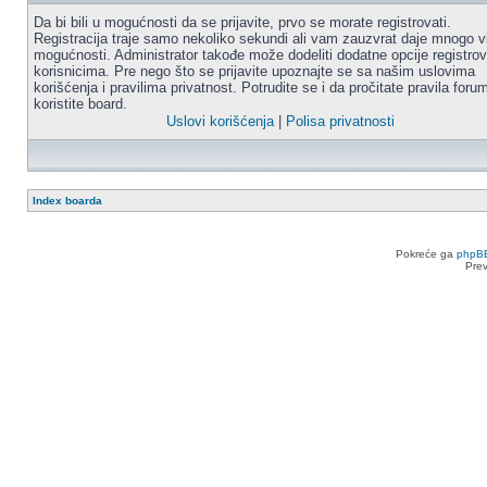
Da bi bili u mogućnosti da se prijavite, prvo se morate registrovati.
Registracija traje samo nekoliko sekundi ali vam zauzvrat daje mnogo v
mogućnosti. Administrator takođe može dodeliti dodatne opcije registro
korisnicima. Pre nego što se prijavite upoznajte se sa našim uslovima
korišćenja i pravilima privatnost. Potrudite se i da pročitate pravila for
koristite board.
Uslovi korišćenja
|
Polisa privatnosti
Index boarda
Pokreće ga
phpB
Pre