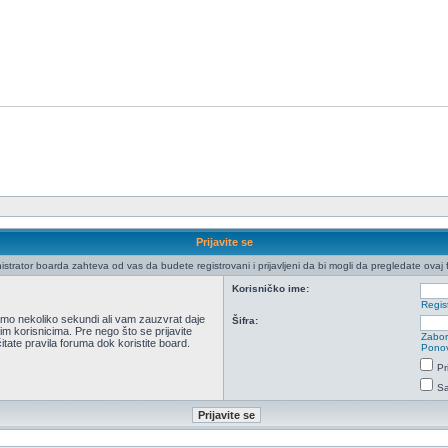
Prijavite se
istrator boarda zahteva od vas da budete registrovani i prijavljeni da bi mogli da pregledate ovaj 
Korisničko ime:
Regist
 samo nekoliko sekundi ali vam zauzvrat daje
Šifra:
m korisnicima. Pre nego što se prijavite
Zabor
itate pravila foruma dok koristite board.
Ponov
Pr
Sa