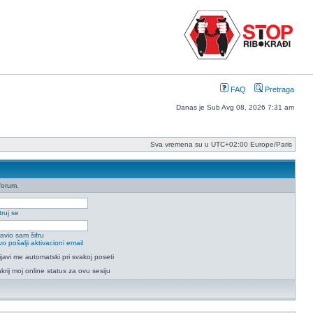
FAQ
Pretraga
Danas je Sub Avg 08, 2026 7:31 am
Sva vremena su u UTC+02:00 Europe/Paris
forum.
ruj se
avio sam šifru
o pošalji aktivacioni email
ijavi me automatski pri svakoj poseti
krij moj online status za ovu sesiju