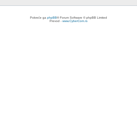
Pokreće ga
phpBB
® Forum Software © phpBB Limited
Prevod -
www.CyberCom.rs