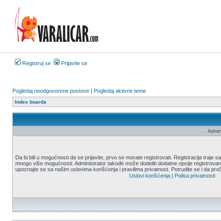
Registruj se
Prijavite se
Pogledaj neodgovorene postove
|
Pogledaj aktivne teme
Index boarda
Admin
Da bi bili u mogućnosti da se prijavite, prvo se morate registrovati. Registracija traje
mnogo više mogućnosti. Administrator takođe može dodeliti dodatne opcije registrovani
upoznajte se sa našim uslovima korišćenja i pravilima privatnost. Potrudite se i da proč
Uslovi korišćenja
|
Polisa privatnosti