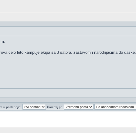
cm.
irova celo leto kampuje ekipa sa 3 šatora, zastavom i narodnjacima do daske.
ve u poslednjih:
Poređaj po