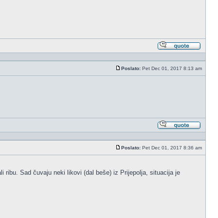
Odgovo
sa
citatom
Poslato:
Pet Dec 01, 2017 8:13 am
Post
Odgovo
sa
citatom
Poslato:
Pet Dec 01, 2017 8:36 am
Post
ibu. Sad čuvaju neki likovi (dal beše) iz Prijepolja, situacija je