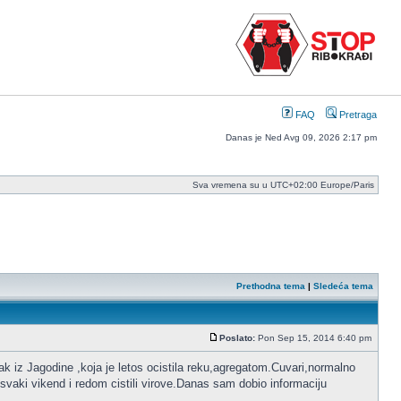
FAQ
Pretraga
Danas je Ned Avg 09, 2026 2:17 pm
Sva vremena su u UTC+02:00 Europe/Paris
Prethodna tema
|
Sledeća tema
Poslato:
Pon Sep 15, 2014 6:40 pm
Post
k iz Jagodine ,koja je letos ocistila reku,agregatom.Cuvari,normalno
 svaki vikend i redom cistili virove.Danas sam dobio informaciju