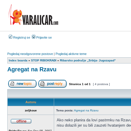
Registruj se
Prijavite se
Pogledaj neodgovorene postove
|
Pogledaj aktivne teme
Index boarda
»
STOP RIBOKRAĐI
»
Ribarsko područje „Srbija- Jugozapad“
Agregat na Rzavu
Stranica
1
od
1
[ 4 postova ]
Započni novu temu
Odgovori na temu
Autoru
zeljkoue
Tema posta:
Agregat na Rzavu
Ako neko planira da lovi pastrmku na Rzavu 
nisu dolazili jer su bili zauzeti hvatanjem 
OffLine
Pridružio se:
Sre Dec 05, 2007