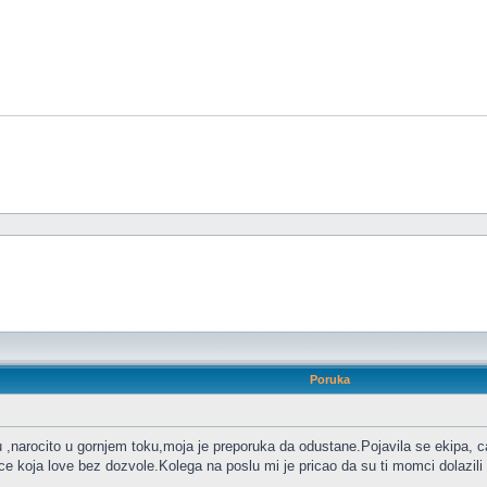
Poruka
,narocito u gornjem toku,moja je preporuka da odustane.Pojavila se ekipa, ca
dece koja love bez dozvole.Kolega na poslu mi je pricao da su ti momci dolazili