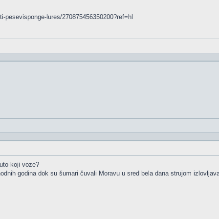
ti-pesevisponge-lures/270875456350200?ref=hl
uto koji voze?
dnih godina dok su šumari čuvali Moravu u sred bela dana strujom izlovljavali r