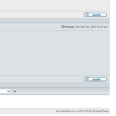
Odgovo
sa
citatom
Poslato:
Pet Dec 01, 2017 9:14 am
Post
Odgovo
sa
citatom
Sva vremena su u UTC+02:00 Europe/Paris