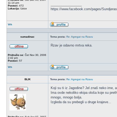
11:14 pm
_________________
Postovi:
472
Lokacija:
Uzice
https://www.facebook.com/pages/Sundjeras
Vrh
Profil
sumadinac
Tema posta:
Re: Agregat na Rzavu
Rzav je odavno mrtva reka.
OffLine
Pridružio se:
Čet Nov 30, 2006
2:42 pm
Postovi:
57
Vrh
Profil
BLIK
Tema posta:
Re: Agregat na Rzavu
Koji su ti iz Jagodine? Jel znaš neko ime, a
Ima ovde nekoliko ekipa ološa koje su pretho
OffLine
mnogo, mnogo bolja.
Izgleda da su prebegli u druge krajeve...
Pridružio se:
Sub Apr 07, 2007