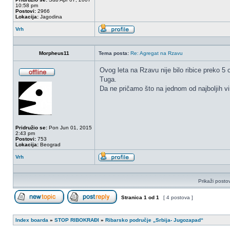
10:58 pm
Postovi:
2966
Lokacija:
Jagodina
Vrh
Profil
Morpheus11
Tema posta:
Re: Agregat na Rzavu
Ovog leta na Rzavu nije bilo ribice preko 5 
Tuga.
OffLine
Da ne pričamo što na jednom od najboljih v
Pridružio se:
Pon Jun 01, 2015
2:43 pm
Postovi:
753
Lokacija:
Beograd
Vrh
Profil
Prikaži posto
Stranica
1
od
1
[ 4 postova ]
Započni novu temu
Odgovori na temu
Index boarda
»
STOP RIBOKRAĐI
»
Ribarsko područje „Srbija- Jugozapad“